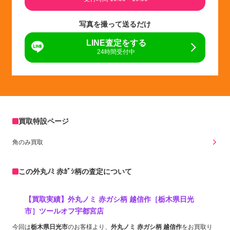
写真を撮って送るだけ
LINE査定をする
24時間受付中
買取特設ページ
角のみ買取
この外丸ﾉﾐ 赤ｶﾞｼ柄の査定について
【買取実績】外丸ノミ 赤ガシ柄 越信作［栃木県日光
市］ツールオフ宇都宮店
今回は
栃木県日光市
のお客様より、
外丸ノミ 赤ガシ柄 越信作
をお買取り