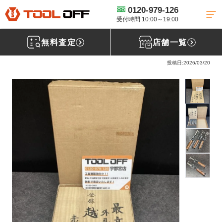
0120-979-126
工具買取TOP
大工工具買取
鑿買取
【買取実績】外丸ノミ 赤ガシ柄
越信作［栃木県日光市］
受付時間 10:00～19:00
無料査定
店舗一覧
外丸ﾉﾐ 赤ｶﾞｼ柄 越信作
投稿日:2026/03/20