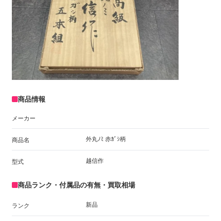
商品情報
メーカー
外丸ﾉﾐ 赤ｶﾞｼ柄
商品名
越信作
型式
商品ランク・付属品の有無・買取相場
新品
ランク