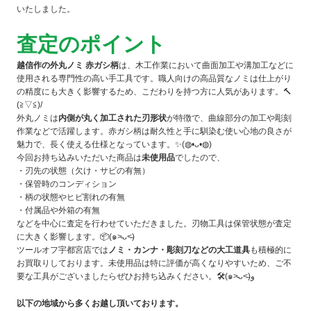
いたしました。
査定のポイント
越信作の外丸ノミ 赤ガシ柄
は、木工作業において曲面加工や溝加工などに
使用される専門性の高い手工具です。職人向けの高品質なノミは仕上がり
の精度にも大きく影響するため、こだわりを持つ方に人気があります。🔨
(≧▽≦)/
外丸ノミは
内側が丸く加工された刃形状
が特徴で、曲線部分の加工や彫刻
作業などで活躍します。赤ガシ柄は耐久性と手に馴染む使い心地の良さが
魅力で、長く使える仕様となっています。✨(◍•ᴗ•◍)
今回お持ち込みいただいた商品は
未使用品
でしたので、
・刃先の状態（欠け・サビの有無）
・保管時のコンディション
・柄の状態やヒビ割れの有無
・付属品や外箱の有無
などを中心に査定を行わせていただきました。刃物工具は保管状態が査定
に大きく影響します。📦(๑˃̵ᴗ˂̵)
ツールオフ宇都宮店では
ノミ・カンナ・彫刻刀などの大工道具
も積極的に
お買取りしております。未使用品は特に評価が高くなりやすいため、ご不
要な工具がございましたらぜひお持ち込みください。🛠(๑˃̵ᴗ˂̵)و
以下の地域から多くお越し頂いております。