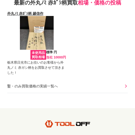
最新の外丸ﾉﾐ 赤ｶﾞｼ柄買取
相場・価格の投稿
外丸ﾉﾐ 赤ｶﾞｼ柄 越信作
標準 円
未使用品
買取相場
当社 10000円
栃木県日光市にお住いのお客様から外
丸ノミ 赤ガシ柄をお買取させて頂きま
した！
鑿・のみ買取価格の実績一覧へ