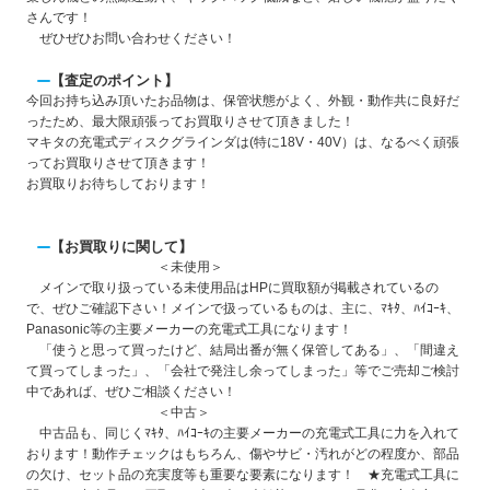
さんです！
ぜひぜひお問い合わせください！
【査定のポイント】
今回お持ち込み頂いたお品物は、保管状態がよく、外観・動作共に良好だ
ったため、最大限頑張ってお買取りさせて頂きました！
マキタの充電式ディスクグラインダは(特に18V・40V）は、なるべく頑張
ってお買取りさせて頂きます！
お買取りお待ちしております！
【お買取りに関して】
＜未使用＞
メインで取り扱っている
未使用品はHPに買取額が掲載されている
の
で、ぜひご確認下さい！メインで扱っているものは、主に、ﾏｷﾀ、ﾊｲｺｰｷ、
Panasonic等の主要メーカーの充電式工具になります！
「使うと思って買ったけど、結局出番が無く保管してある」、「間違え
て買ってしまった」、「会社で発注し余ってしまった」等でご売却ご検討
中であれば、ぜひご相談ください！
＜中古＞
中古品も、同じくﾏｷﾀ、ﾊｲｺｰｷの主要メーカーの充電式工具に力を入れて
おります！
動作チェックはもちろん、傷やサビ・汚れがどの程度か、部品
の欠け、セット品の充実度
等も重要な要素になります！
★充電式工具に