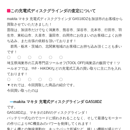
この充電式ディスクグラインダの査定について
makita マキタ 充電式ディスクグラインダ GA518DZを加須市のお客様から
買取させていただきました！
普段は、加須市だけでなく鴻巣市、熊谷市、深谷市、北本市、行田市、羽
生市、東松山市、久喜市、蓮田市、白岡市にお住まいのお客様によくお持
ち込み、また出張の依頼を頂いております！
群馬・栃木・茨城の、北関東地域のお客様にお持ち込み頂くことも多い
です！
〇 〇 〇 〇 〇 〇
埼玉県鴻巣市の工具専門店ツールオフ(TOOL OFF)鴻巣店の飯田です！ツ
ールオフでは、ﾏｷﾀ・HiKOKIなどの充電式工具の買い取りに主に力を入れ
ております！
〇 〇 〇 〇 〇 〇
▼それでは、今回買取した商品の紹介です。
今回買い取ったのは
makita マキタ 充電式ディスクグラインダ GA518DZ
です。
GA518DZは、マキタの18Vのディスクグラインダ！
バッテリー式なのでコードに煩わされることなく、そして最適なモーター
の作りによりAC機並みのパワーを発揮してくれます！
集じん機との無線連動や、キックバック低減など、嬉しい機能が盛りだく