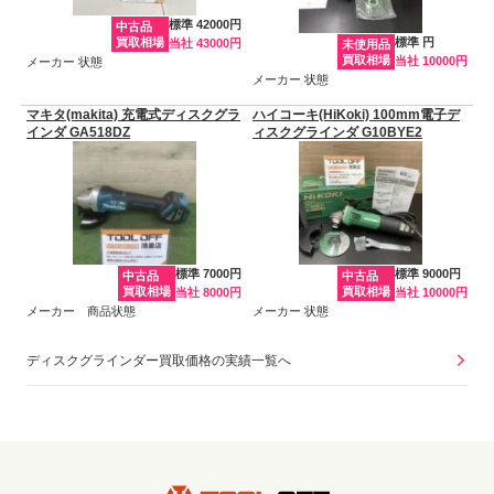
標準 42000円
中古品
買取相場
標準 円
当社 43000円
未使用品
買取相場
当社 10000円
メーカー 状態
メーカー 状態
マキタ(makita) 充電式ディスクグラ
ハイコーキ(HiKoki) 100mm電子デ
インダ GA518DZ
ィスクグラインダ G10BYE2
標準 7000円
標準 9000円
中古品
中古品
買取相場
買取相場
当社 8000円
当社 10000円
メーカー 商品状態
メーカー 状態
ディスクグラインダー買取価格の実績一覧へ