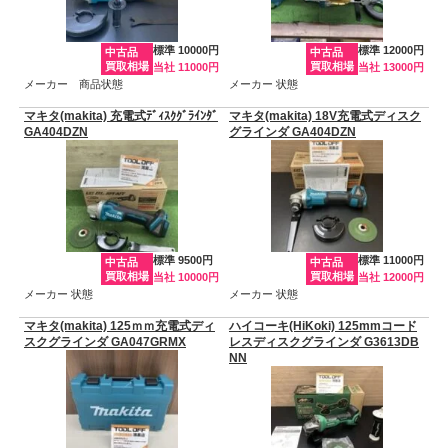
標準 10000円
標準 12000円
中古品
中古品
買取相場
買取相場
当社 11000円
当社 13000円
メーカー 商品状態
メーカー 状態
マキタ(makita) 充電式ﾃﾞｨｽｸｸﾞﾗｲﾝﾀﾞ
マキタ(makita) 18V充電式ディスク
GA404DZN
グラインダ GA404DZN
標準 9500円
標準 11000円
中古品
中古品
買取相場
買取相場
当社 10000円
当社 12000円
メーカー 状態
メーカー 状態
マキタ(makita) 125ｍｍ充電式ディ
ハイコーキ(HiKoki) 125mmコード
スクグラインダ GA047GRMX
レスディスクグラインダ G3613DB
NN