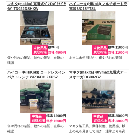
マキタ(makita) 充電式ﾍﾟﾝｲﾝﾊﾟｸﾄﾄﾞﾗ
ハイコーキ(HiKoki) マルチポート充
ｲﾊﾞ TD022DSHXW
電器 UC18YTSL
標準 円
標準 11000円
未使用品
未使用品
買取相場
買取相場
当社 4500円
当社 11000円
傷や汚れの確認、動作の確認、在庫の
本当に未使用品か、傷や汚れの確認
確認
ハイコーキ(HiKoki) コードレスイン
マキタ(makita) 40Vmax充電式アー
パクトレンチ WR36DH 2XPSZ
スオーガ DG002GZ
標準 14000円
標準 25000円
中古品
中古品
買取相場
買取相場
当社 16000円
当社 28000円
傷や汚れの確認、動作の確認、在庫の
マキタ製工具、動作状態、使用感、以
確認
上の点を見させて頂き、通常よりも高