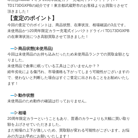
TD173DGXPBの紹介です！東京都武蔵野市のお客様よりお買取りさせて
頂きました！
【査定のポイント】
今回の査定でのポイントは、商品状態、在庫状況、相場確認の3点です。
未使用品かつ20周年限定カラー充電式インパクトドライバ TD173DGXPB
の在庫薄状況につき高額買取させて頂きました！
▷商品状態(未使用品)
今回は未使用品のお持ち込みだったため未使用品ランクでの買取金額とな
りました。
未使用品で倉庫に眠っている工具はございませんか？？
経年劣化による傷汚れ、市場価格も下がってしまう可能性がございますの
で、使わないと判断した場合はすぐご査定に出されることをお勧めいたし
ます！
▷動作状態
未使用品のため動作の確認は行っておりません。
▷相場
20周年限定カラーということもあり、普通のカラーよりも大幅に買い取り
額を上げさせていただきました。
まだ相場の上下が激しいため、買取額が変わる可能性がございます。お悩
みの方はお早めにお願いいたします！