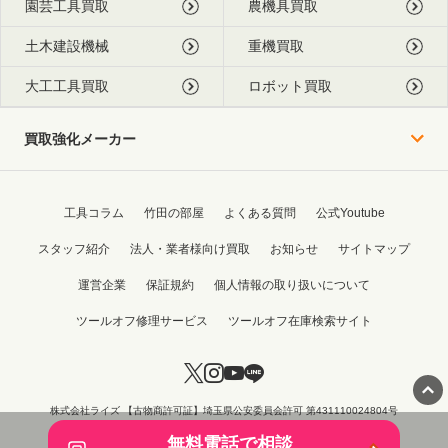
園芸工具買取
農機具買取
土木建設機械
重機買取
大工工具買取
ロボット買取
買取強化メーカー
工具コラム
竹田の部屋
よくある質問
公式Youtube
スタッフ紹介
法人・業者様向け買取
お知らせ
サイトマップ
運営企業
保証規約
個人情報の取り扱いについて
ツールオフ修理サービス
ツールオフ在庫検索サイト
株式会社ライズ 【古物商許可証】埼玉県公安委員会許可 第431110024804号
Copyright © 2015 - 2026 TOOL OFF All Rights Reserved.
無料電話で相談