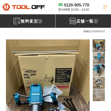
0120-905-770
工具買取TOP
電動工具買取
かくはん機買取
【買取実績】マキタ 充
電式カクハン機 UT001GZ[埼玉県八潮市]草加店
受付時間 10:00～19:00
無料査定
店舗一覧
マキタ(makita) 充電式カクハン機 UT001GZ
投稿日:2025/01/27