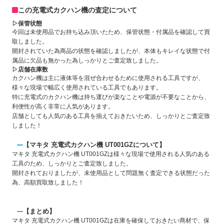
この充電式カクハン機の査定について
▷保管状態
今回は未使用品でお持ち込み頂いたため、保管状態・付属品を確認して買
取しました。
開封されていた為商品の状態を確認しましたが、本体もキレイな状態で付
属品に欠品も無かった為しっかりとご査定致しました。
▷店舗在庫数
カクハン機は主に液体等を混ぜ合わせるために使用される工具ですが、
様々な現場で幅広く使用されている工具でもあります。
特に充電式のカクハン機は持ち運びが楽なことや電源が不要なことから、
利便性が高く非常に人気があります。
店舗としても人気のある工具を揃えておきたいため、しっかりとご査定致
しました！
【マキタ 充電式カクハン機 UT001GZについて】
マキタ 充電式カクハン機 UT001GZは様々な現場で使用される人気のある
工具のため、しっかりとご査定致しました。
開封されておりましたが、未使用品として問題無く査定できる状態だった
為、高額買取致しました！
【まとめ】
マキタ 充電式カクハン機 UT001GZは在庫を確保しておきたい商材で、保