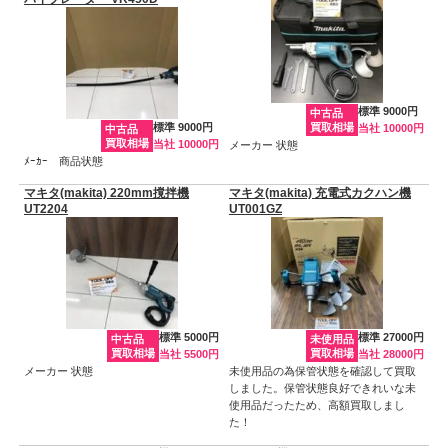
標準 9000円
中古品
標準 9000円
買取相場
当社 10000円
中古品
買取相場
当社 10000円
メーカー 状態
ﾒｰｶｰ 商品状態
マキタ(makita) 220mm撹拌機
マキタ(makita) 充電式カクハン機
UT2204
UT001GZ
標準 5000円
標準 27000円
中古品
未使用品
買取相場
買取相場
当社 5500円
当社 28000円
メーカー 状態
未使用品の為保管状態を確認して買取
しました。保管状態良好できれいな未
使用品だったため、高額買取しまし
た！