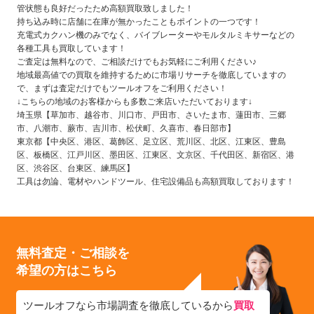
管状態も良好だったため高額買取致しました！
持ち込み時に店舗に在庫が無かったこともポイントの一つです！
充電式カクハン機のみでなく、バイブレーターやモルタルミキサーなどの
各種工具も買取しています！
ご査定は無料なので、ご相談だけでもお気軽にご利用ください♪
地域最高値での買取を維持するために市場リサーチを徹底していますの
で、まずは査定だけでもツールオフをご利用ください！
↓こちらの地域のお客様からも多数ご来店いただいております↓
埼玉県【草加市、越谷市、川口市、戸田市、さいたま市、蓮田市、三郷
市、八潮市、蕨市、吉川市、松伏町、久喜市、春日部市】
東京都【中央区、港区、葛飾区、足立区、荒川区、北区、江東区、豊島
区、板橋区、江戸川区、墨田区、江東区、文京区、千代田区、新宿区、港
区、渋谷区、台東区、練馬区】
工具は勿論、電材やハンドツール、住宅設備品も高額買取しております！
無料査定・ご相談を
希望の方はこちら
ツールオフなら市場調査を徹底しているから
買取