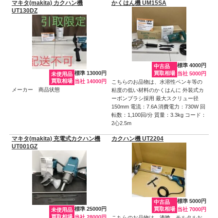
マキタ(makita) カクハン機
かくはん機 UM15SA
UT130DZ
標準 4000円
中古品
標準 13000円
買取相場
当社 5000円
未使用品
買取相場
当社 14000円
こちらのお品物は、水溶性ペンキ等の
メーカー 商品状態
粘度の低い材料のかくはんに 外装式カ
ーボンブラシ採用 最大スクリュー径
150mm 電流：7.6A 消費電力：730W 回
転数：1,100回/分 質量：3.3kg コード：
2心2.5m
マキタ(makita) 充電式カクハン機
カクハン機 UT2204
UT001GZ
標準 5000円
中古品
標準 25000円
買取相場
当社 7000円
未使用品
買取相場
当社 28000円
こちらのお品物は、漆喰、モルタルお