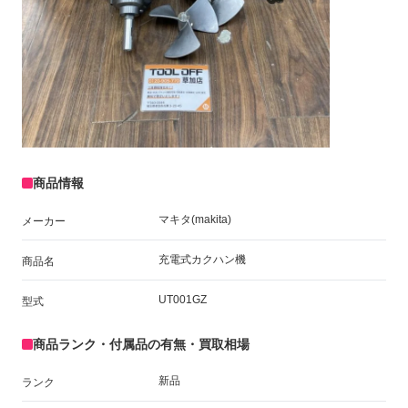
商品情報
マキタ(makita)
メーカー
充電式カクハン機
商品名
UT001GZ
型式
商品ランク・付属品の有無・買取相場
新品
ランク