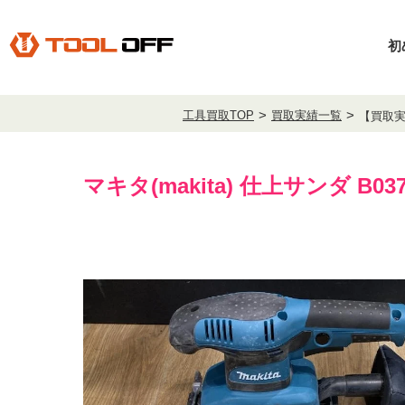
初
工具買取TOP
買取実績一覧
【買取実
マキタ(makita) 仕上サンダ B037