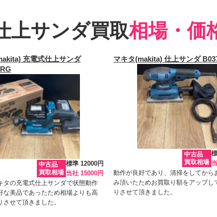
仕上サンダ買取
相場・価
akita) 充電式仕上サンダ
マキタ(makita) 仕上サンダ B03
DRG
標
中古品
買取相場
当
標準 12000円
中古品
買取相場
動作が良好であり、清掃をしてから
当社 15000円
み頂いたためお買取り額をアップし
キタの充電式仕上サンダで状態動作
りさせて頂きました。
好な美品であったため相場よりも高
りさせて頂きました。