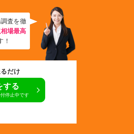
場調査を徹
取相場最高
す！
送るだけ
定をする
受付停止中です