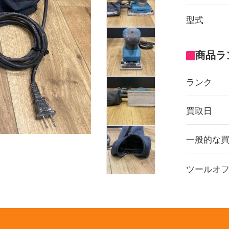
型式
商品ラ
ランク
買取日
一般的な
ツールオ