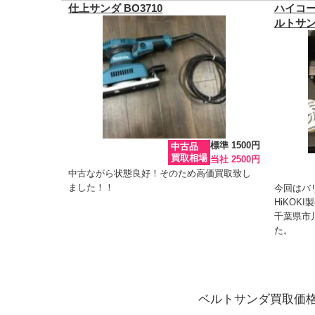
仕上サンダ BO3710
ハイコーキ
ルトサンダ
標準 1500円
中古品
買取相場
当社 2500円
中古ながら状態良好！そのため高価買取致し
ました！！
今回はバ
HiKOK
千葉県市
た。
ベルトサンダ買取価