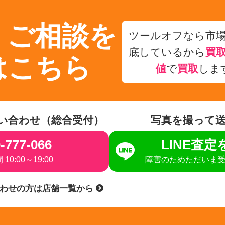
・ご相談を
ツールオフなら市
底しているから
買
はこちら
値
で
買取
しま
い合わせ（総合受付）
写真を撮って
-777-066
LINE査
10:00～19:00
障害のためただいま
合わせの方は店舗一覧から