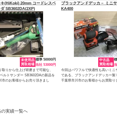
(HiKoki) 20mm コードレスベ
ブラックアンドデッカ－ ミニ
 SB3602DA(2XP)
KA400
標準 50000円
標
未使用品
中古品
買取相場
買取相場
当社 53000円
当
リ取りから仕上げ研磨まで可能な、
今回はパワフルで快適性も高いミニ
I製ベルトサンダー SB3602DAの新品を
である、ブラックアンドデッカー製 K
川市のお客様からお売り頂きまし
千葉県市川市のお客様からお買取りし
格の実績一覧へ