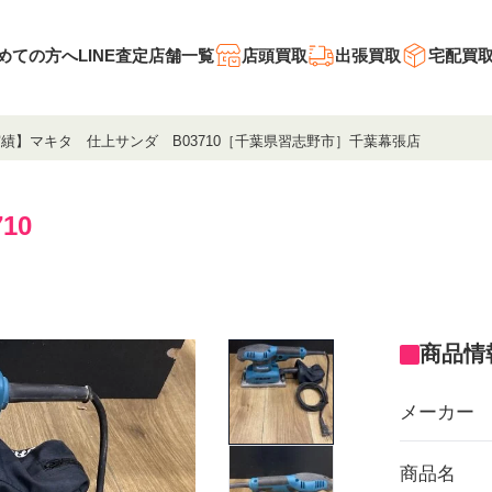
めての方へ
LINE査定
店舗一覧
店頭買取
出張買取
宅配買
績】マキタ 仕上サンダ B03710［千葉県習志野市］千葉幕張店
10
商品情
メーカー
商品名