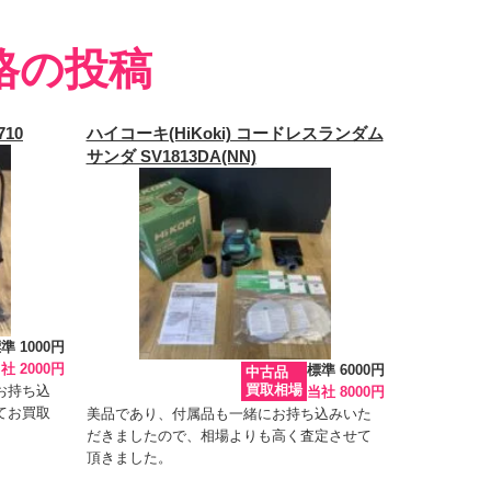
格の投稿
710
ハイコーキ(HiKoki) コードレスランダム
サンダ SV1813DA(NN)
準 1000円
社 2000円
標準 6000円
中古品
買取相場
お持ち込
当社 8000円
てお買取
美品であり、付属品も一緒にお持ち込みいた
だきましたので、相場よりも高く査定させて
頂きました。