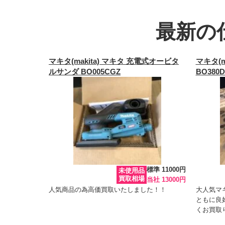
最新の
マキタ(makita) マキタ 充電式オービタ
マキタ(m
ルサンダ BO005CGZ
BO380
標準 11000円
未使用品
買取相場
当社 13000円
人気商品の為高価買取いたしました！！
大人気マ
ともに良
くお買取