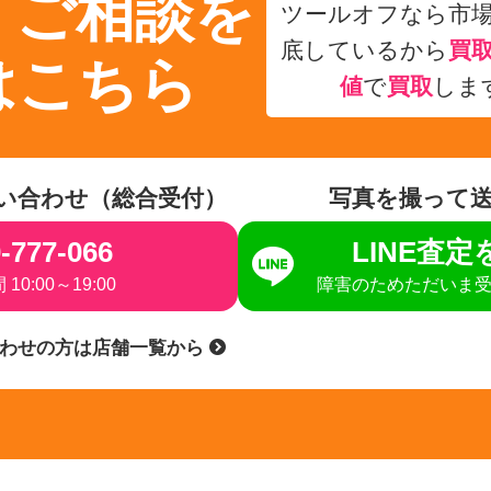
・ご相談を
ツールオフなら市
底しているから
買
はこちら
値
で
買取
しま
い合わせ（総合受付）
写真を撮って
-777-066
LINE査
10:00～19:00
障害のためただいま
合わせの方は店舗一覧から