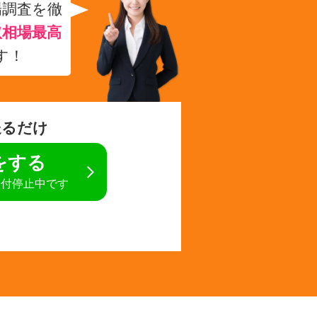
場調査を徹
取相場最高
す！
送るだけ
定をする
受付停止中です