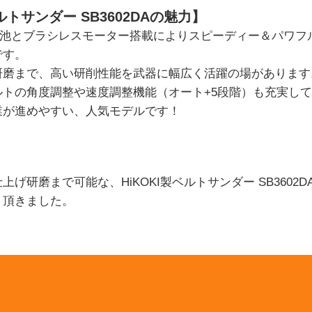
ルトサンダー SB3602DAの魅力】
電池とブラシレスモーター搭載によりスピーディー＆パワフ
です。
研磨まで、高い研削性能を武器に幅広く活躍の場があります
ルトの角度調整や速度調整機能（オート+5段階）も充実し
業が進めやすい、人気モデルです！
げ研磨まで可能な、HiKOKI製ベルトサンダー SB3602
り頂きました。