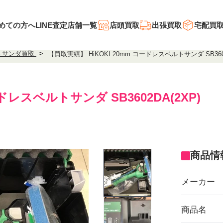
めての方へ
LINE査定
店舗一覧
店頭買取
出張買取
宅配買
トサンダ買取
【買取実績】 HiKOKI 20mm コードレスベルトサンダ SB36
ードレスベルトサンダ SB3602DA(2XP)
商品情
メーカー
商品名