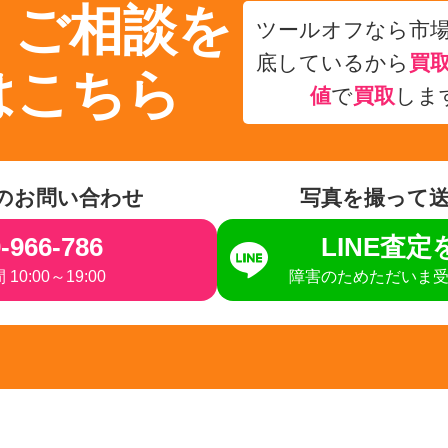
・ご相談を
ツールオフなら市
底しているから
買
はこちら
値
で
買取
しま
のお問い合わせ
写真を撮って
-966-786
LINE査
10:00～19:00
障害のためただいま