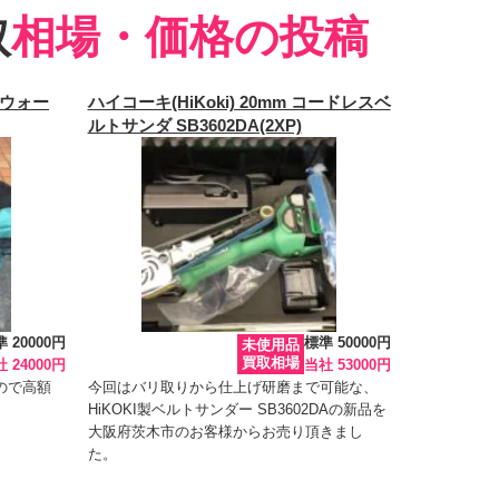
取
相場・価格の投稿
イウォー
ハイコーキ(HiKoki) 20mm コードレスベ
ルトサンダ SB3602DA(2XP)
 20000円
標準 50000円
未使用品
買取相場
 24000円
当社 53000円
ので高額
今回はバリ取りから仕上げ研磨まで可能な、
HiKOKI製ベルトサンダー SB3602DAの新品を
大阪府茨木市のお客様からお売り頂きまし
た。