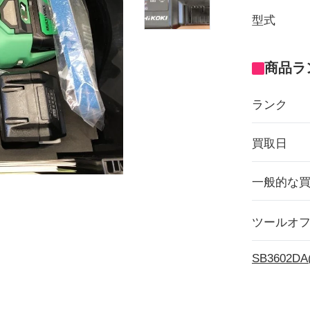
型式
商品ラ
ランク
買取日
一般的な
ツールオ
SB3602