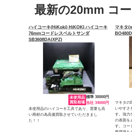
最新の20mm コ
ハイコーキ(HiKoki) HiKOKI ハイコーキ
マキタ(
76mmコードレスベルトサンダ
BO480D
SB3608DA(XPZ)
標準 30000円
未使用品
買取相場
マキタのB
当社 34000円
いやすさ
未使用品のハイコーキ工具であり、需要も高
す。強力
い商材の為高価買取させていただきまし
の表面を
た！！
す。コー
業環境を