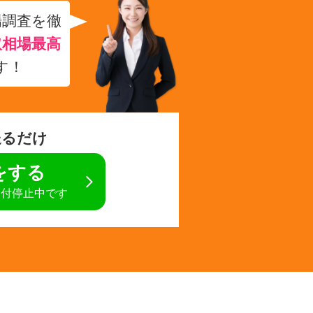
場調査を徹
取相場最高
す！
送るだけ
定をする
受付停止中です