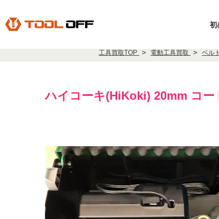
初
工具買取TOP
電動工具買取
ベル
ハイコーキ(HiKoki) 20mm コ