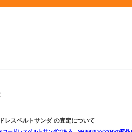
取
ードレスベルトサンダ の査定について
0mmコードレスベルトサンダである、SB3602DA(2XP)の