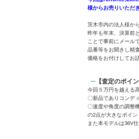
様からお売りいただ
茨木市内の法人様か
昨年も年末、決算前
ことで事前にメール
品番等をお聞きし精
価格をお付けしてお話
【査定のポイン
今回５万円を越える
〇新品でありコンデ
〇速度や角度の調整
の2点が大きなポイン
また本モデルは36V