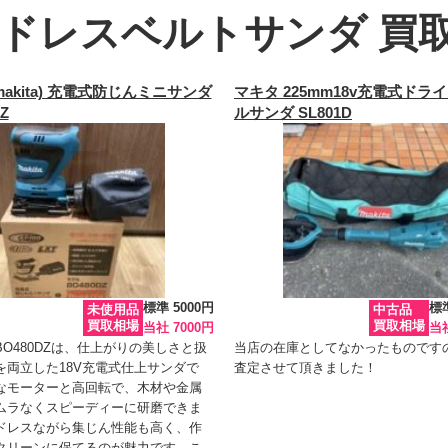
ードレスベルトサンダ 買
makita) 充電式防じんミニサンダ
マキタ 225mm18v充電式ドラ
Z
ルサンダ SL801D
標準 5000円
標準
未使用品
中古品
買取相場
買取相場
当社 7000円
当社
O480DZは、仕上がりの美しさと扱
当店の在庫としてなかったものです
を両立した18V充電式仕上サンダで
査定させて頂きました！
なモーターと高回転で、木材や金属
ムラなくスピーディーに研磨できま
ドレスながら集じん性能も高く、作
クリーンに保てるのが魅力です。こ