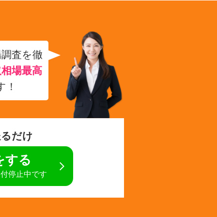
場調査を徹
取相場最高
す！
送るだけ
定をする
受付停止中です