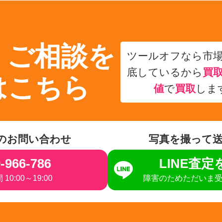
・ご相談を
ツールオフなら市
底しているから
買
はこちら
値
で
買取
しま
のお問い合わせ
写真を撮って
-966-786
LINE査
10:00～19:00
障害のためただいま