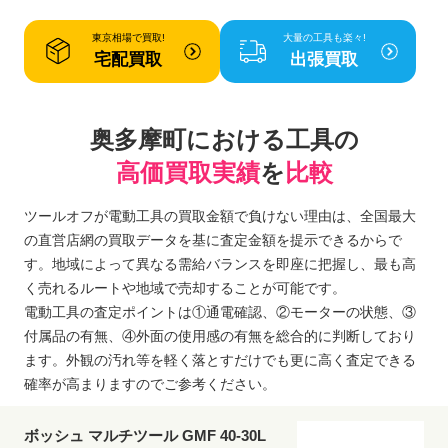
東京相場で買取!
大量の工具も楽々!
宅配買取
出張買取
奥多摩町における工具の
高価買取実績
を
比較
ツールオフが電動工具の買取金額で負けない理由は、全国最大
の直営店網の買取データを基に査定金額を提示できるからで
す。地域によって異なる需給バランスを即座に把握し、最も高
く売れるルートや地域で売却することが可能です。
電動工具の査定ポイントは①通電確認、②モーターの状態、③
付属品の有無、④外面の使用感の有無を総合的に判断しており
ます。外観の汚れ等を軽く落とすだけでも更に高く査定できる
確率が高まりますのでご参考ください。
ボッシュ マルチツール GMF 40-30L