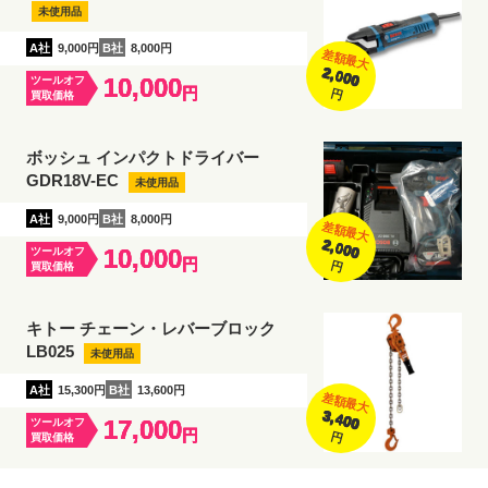
未使用品
A社
9,000円
B社
8,000円
差額最大
2,000
10,000
ツールオフ
円
円
買取価格
ボッシュ インパクトドライバー
GDR18V-EC
未使用品
A社
9,000円
B社
8,000円
差額最大
2,000
10,000
ツールオフ
円
円
買取価格
キトー チェーン・レバーブロック
LB025
未使用品
A社
15,300円
B社
13,600円
差額最大
3,400
17,000
ツールオフ
円
円
買取価格