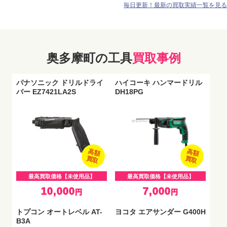
毎日更新！最新の買取実績一覧を見る
奥多摩町の工具
買取事例
パナソニック ドリルドライ
ハイコーキ ハンマードリル
バー EZ7421LA2S
DH18PG
高額
高額
買取
買取
最高買取価格【未使用品】
最高買取価格【未使用品】
10,000
7,000
円
円
トプコン オートレベル AT-
ヨコタ エアサンダー G400H
B3A