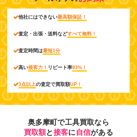
他社にはできない
最高額保証！
査定・出張・送料など
すべて無料！
査定時間は
最短1分
高い
接客力！
リピート率
93%！
3点以上
の査定で買取額
UP！
奥多摩町で工具買取なら
買取額
と
接客
に
自信
がある