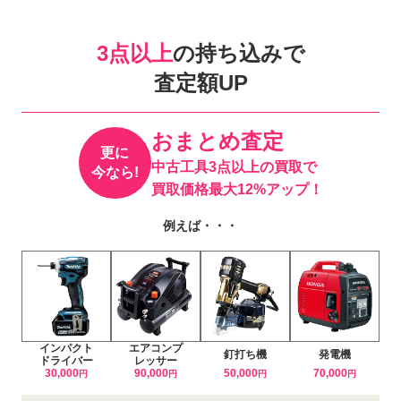
3点以上
の持ち込みで
査定額UP
おまとめ査定
更に
中古工具3点以上の買取で
今なら!
買取価格最大12%アップ！
例えば・・・
インパクト
エアコンプ
釘打ち機
発電機
ドライバー
レッサー
30,000
90,000
50,000
70,000
円
円
円
円