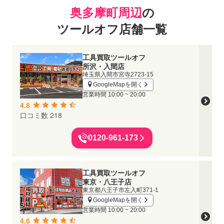
奥多摩町周辺
の
ツールオフ店舗一覧
工具買取ツールオフ
所沢・入間店
埼玉県入間市宮寺2723-15
GoogleMapを開く
営業時間
10:00 ~ 20:00
4.8
口コミ数 218
0120-961-173
工具買取ツールオフ
東京・八王子店
東京都八王子市左入町371-1
GoogleMapを開く
営業時間
10:00 ~ 20:00
4.6