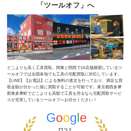
「ツールオフ」へ
どこよりも高く工具買取。関東と関西で16店舗展開しているツ
ールオフでは全国各地でも工具の宅配買取に対応しています。
【LINE】【お電話】による無料の査定を行っており、満足な買
取金額が分かった後に買取することが可能です。東京都西多摩
郡奥多摩町でどこよりも高額で工具を売るなら宅配買取サービ
スが充実しているツールオフへお任せください！
G
o
o
g
l
e
口コミ