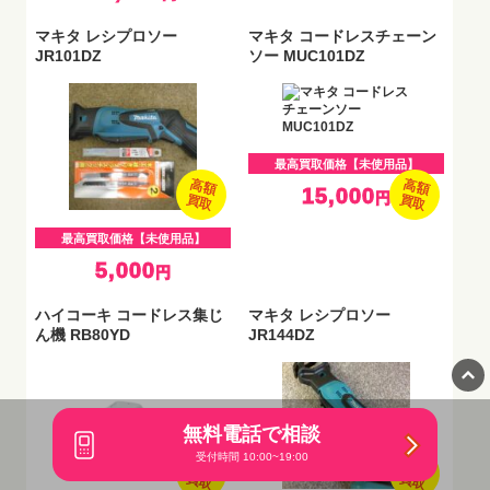
マキタ レシプロソー
マキタ コードレスチェーン
JR101DZ
ソー MUC101DZ
最高買取価格【未使用品】
高額
高額
15,000
円
買取
買取
最高買取価格【未使用品】
5,000
円
ハイコーキ コードレス集じ
マキタ レシプロソー
ん機 RB80YD
JR144DZ
無料電話で相談
受付時間 10:00~19:00
高額
高額
買取
買取