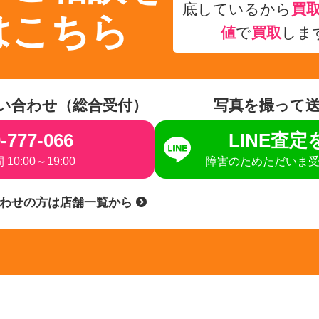
底しているから
買
はこちら
値
で
買取
しま
い合わせ（総合受付）
写真を撮って
-777-066
LINE査
10:00～19:00
障害のためただいま
合わせの方は店舗一覧から