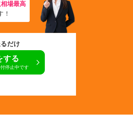
取相場最高
す！
送るだけ
定をする
受付停止中です