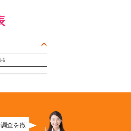
表
価格
場調査を徹