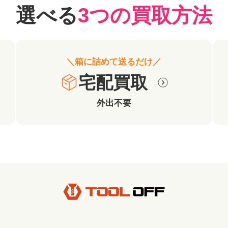
選べる
3つの買取方法
＼箱に詰めて送るだけ／
宅配買取
外出不要