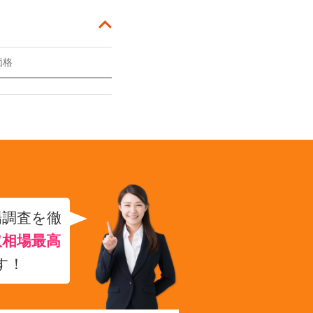
価格
場調査を徹
取相場最高
す！