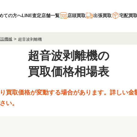
めての方へ
LINE査定
店舗一覧
店頭買取
出張買取
宅配買
建設機械
超音波剥離機
超音波剥離機の
買取価格相場表
り買取価格が変動する場合があります。
詳しい金
さい。