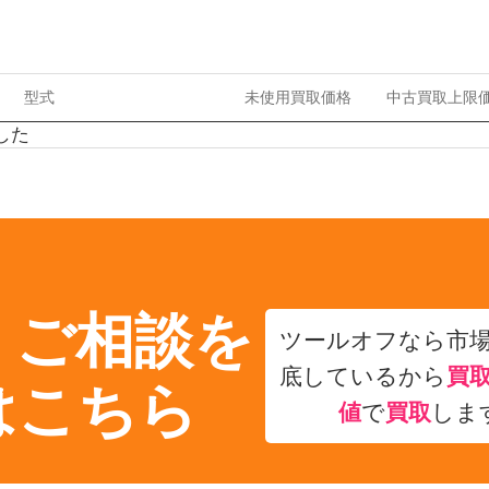
型式
未使用買取価格
中古買取上限
した
・ご相談を
ツールオフなら市
底しているから
買
はこちら
値
で
買取
しま