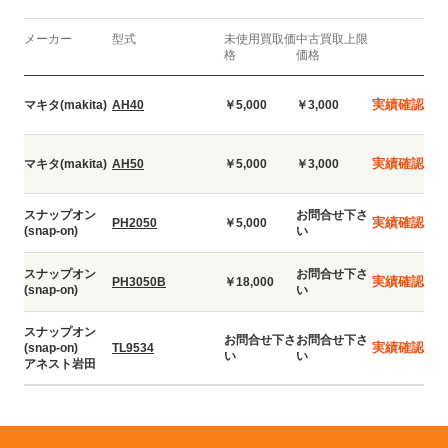
メーカー
型式
未使用買取価
中古買取上限
格
価格
実績確認
マキタ(makita)
AH40
￥5,000
￥3,000
実績確認
マキタ(makita)
AH50
￥5,000
￥3,000
スナップオン
お問合せ下さ
実績確認
PH2050
￥5,000
(snap-on)
い
スナップオン
お問合せ下さ
実績確認
PH3050B
￥18,000
(snap-on)
い
スナップオン
お問合せ下さ
お問合せ下さ
実績確認
(snap-on)
TL9534
い
い
アネスト岩田