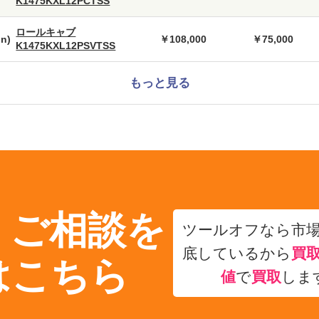
K1475KXL12PCTSS
ロールキャブ
n)
￥108,000
￥75,000
K1475KXL12PSVTSS
もっと見る
・ご相談を
ツールオフなら市
底しているから
買
はこちら
値
で
買取
しま