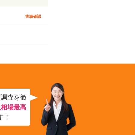
実績確認
場調査を徹
取相場最高
す！