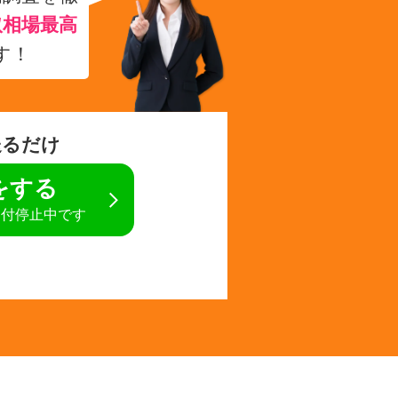
取相場最高
す！
送るだけ
定をする
受付停止中です