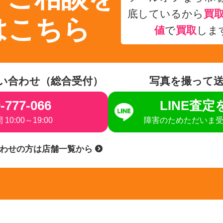
底しているから
買
はこちら
値
で
買取
しま
い合わせ（総合受付）
写真を撮って
-777-066
LINE査
10:00～19:00
障害のためただいま
合わせの方は店舗一覧から