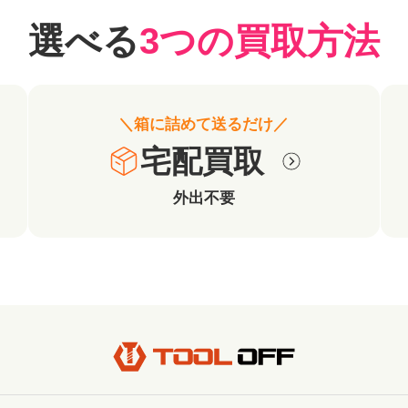
選べる
3つの買取方法
＼箱に詰めて送るだけ／
宅配買取
外出不要