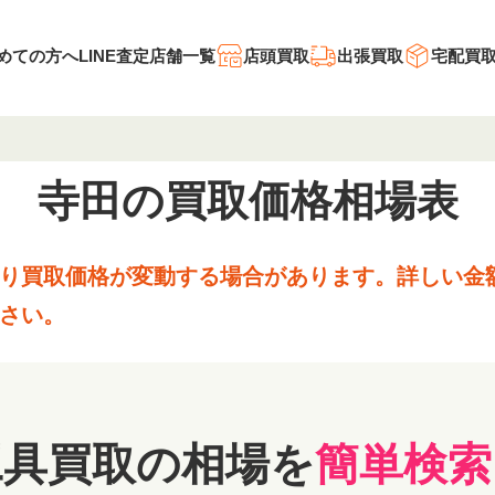
めての方へ
LINE査定
店舗一覧
店頭買取
出張買取
宅配買
寺田の
買取価格相場表
り買取価格が変動する場合があります。
詳しい金
さい。
工具買取の相場を
簡単検索