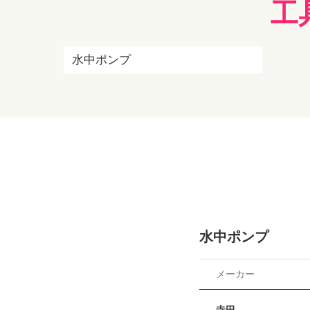
工
水中ポンプ
水中ポンプ
メーカー
寺田