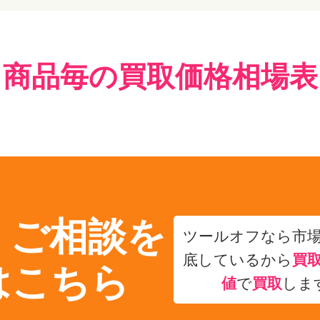
商品毎の買取価格相場表
・ご相談を
ツールオフなら市
底しているから
買
はこちら
値
で
買取
しま