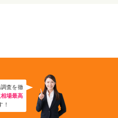
場調査を徹
取相場最高
す！