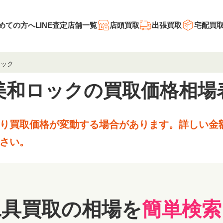
めての方へ
LINE査定
店舗一覧
店頭買取
出張買取
宅配買
ロック
美和ロックの
買取価格相場
り買取価格が変動する場合があります。
詳しい金
さい。
工具買取の相場を
簡単検索