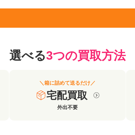
選べる
3つの買取方法
＼箱に詰めて送るだけ／
宅配買取
外出不要