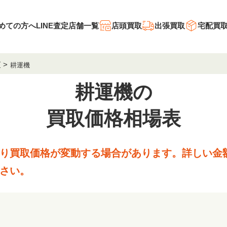
めての方へ
LINE査定
店舗一覧
店頭買取
出張買取
宅配買
ダ
耕運機
耕運機の
買取価格相場表
り買取価格が変動する場合があります。
詳しい金
さい。