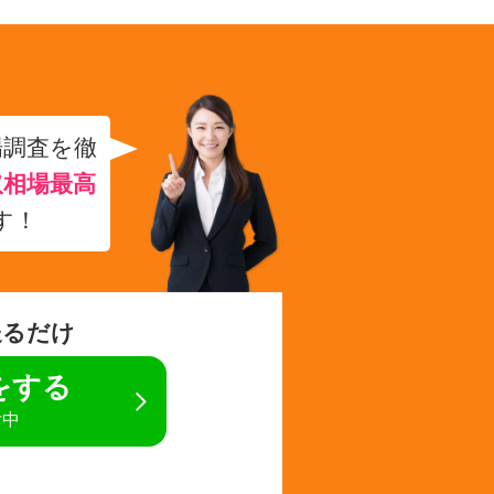
場調査を徹
取相場最高
す！
送るだけ
定をする
付中