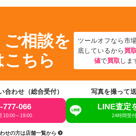
・ご相談を
ツールオフなら市
底しているから
買
はこちら
値
で
買取
しま
い合わせ（総合受付）
写真を撮って
-777-066
LINE査
10:00～19:00
24時間受
合わせの方は店舗一覧から