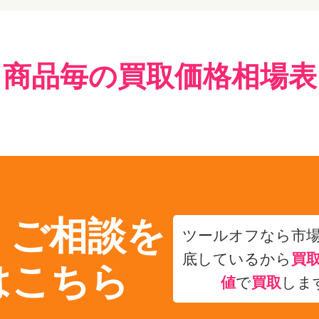
商品毎の買取価格相場表
・ご相談を
ツールオフなら市
底しているから
買
はこちら
値
で
買取
しま