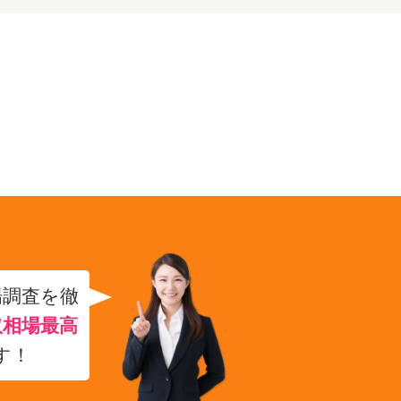
場調査を徹
取相場最高
す！