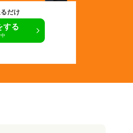
送るだけ
定をする
付中