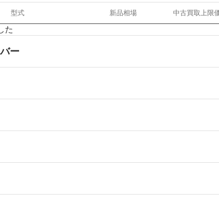
型式
新品相場
中古買取上限
した
バー