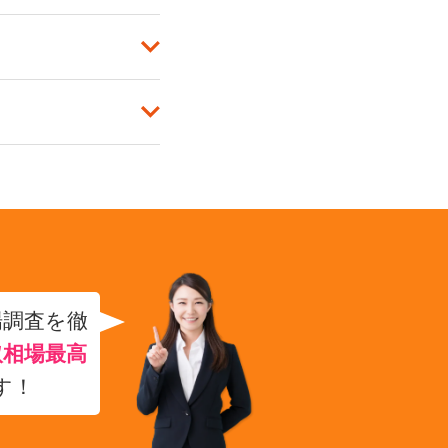
場調査を徹
取相場最高
す！