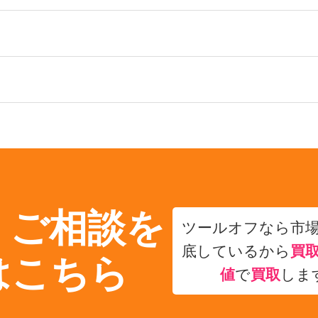
・ご相談を
ツールオフなら市
底しているから
買
はこちら
値
で
買取
しま