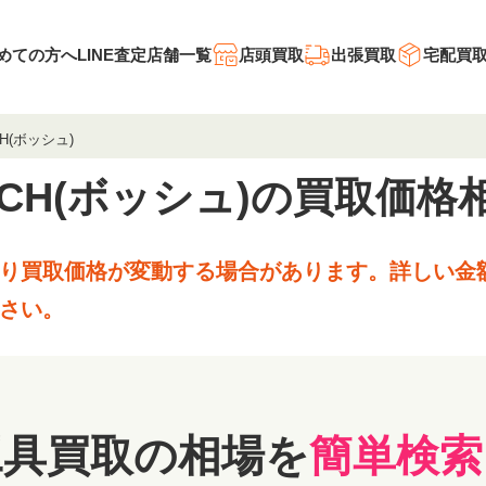
めての方へ
LINE査定
店舗一覧
店頭買取
出張買取
宅配買
CH(ボッシュ)
SCH(ボッシュ)の
買取価格
り買取価格が変動する場合があります。
詳しい金
さい。
工具買取の相場を
簡単検索