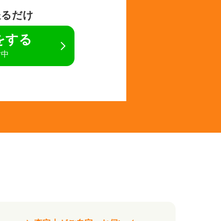
送るだけ
定をする
付中