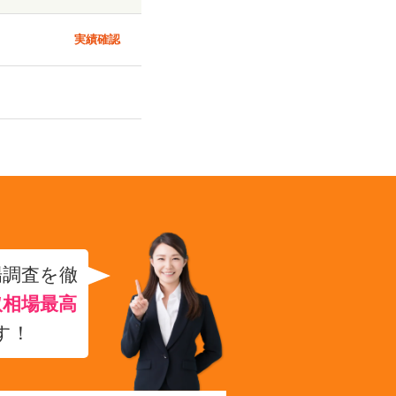
実績確認
場調査を徹
取相場最高
す！