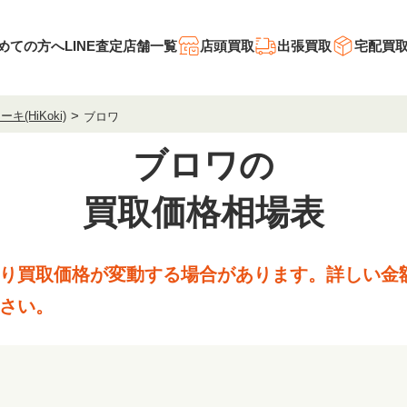
めての方へ
LINE査定
店舗一覧
店頭買取
出張買取
宅配買
キ(HiKoki)
ブロワ
ブロワの
買取価格相場表
り買取価格が変動する場合があります。
詳しい金
さい。