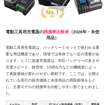
電動工具用充電器の
残価率比較表
（2026年・未使
用品）
電動工具用充電器は、バッテリーとセットで使われる重
要な周辺機器であり、現場では単体でも一定の需要があ
ります。とくに急速充電器は、対応バッテリーの多さや
充電スピード、静音性、USB出力などの機能差によっ
て再販価値が変わりやすい商材です。ここでは、公開さ
れている現行の販売価格と未使用品の買取相場をもと
に、主要モデルの残価率を比較しやすい形でまとめまし
た。
メーカー
型式
ECサイト販売価格（目安）
買取価格（