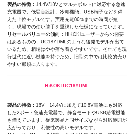
製品の特徴：
14.4V/18Vとマルチボルトに対応する急速
充電器で、低騒音設計、冷却機能、USB端子などを備
えた上位モデルです。実用充電80％までの時間が短
く、現場での使い勝手を重視した仕様になっています。
リセールバリューの傾向：
HiKOKIユーザーからの需要
はあるものの、UC18YDMLのような後発モデルが出て
いるため、相場はやや落ち着きやすいです。それでも現
行世代に近い機能を持つため、旧型の中では比較的売り
やすい部類に入ります。
HiKOKI UC18YDML
製品の特徴：
18V・14.4Vに加えて10.8V電池にも対応
した2ポート急速充電器で、静音モードやUSB給電機能
も備えています。従来製品と同サイズながら対応範囲が
広がっており、利便性の高いモデルです。