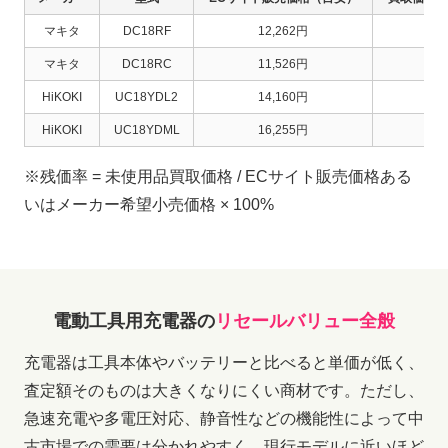
マキタ
DC18RF
12,262円
2,6
マキタ
DC18RC
11,526円
1,7
HiKOKI
UC18YDL2
14,160円
2,3
HiKOKI
UC18YDML
16,255円
4,0
※残価率 = 未使用品買取価格 / ECサイト販売価格ある
いはメーカー希望小売価格 × 100%
電動工具用充電器の
リセールバリュー全般
充電器は工具本体やバッテリーと比べると単価が低く、
査定額そのものは大きくなりにくい商材です。ただし、
急速充電や多電圧対応、静音性などの機能性によって中
古市場での需要は分かれやすく、現行モデルに近いほど