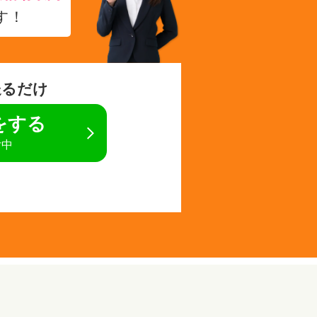
す！
送るだけ
定をする
付中