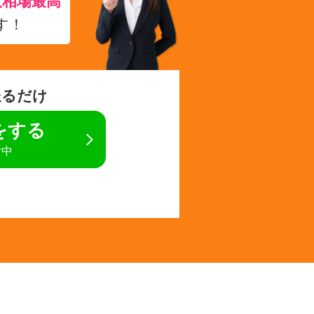
取相場最高
す！
送るだけ
定をする
付中