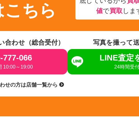
底しているから
買
はこちら
値
で
買取
しま
い合わせ（総合受付）
写真を撮って
-777-066
LINE査
10:00～19:00
24時間受
合わせの方は店舗一覧から