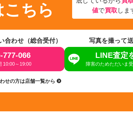
底しているから
買
はこちら
値
で
買取
しま
い合わせ（総合受付）
写真を撮って
-777-066
LINE査
10:00～19:00
障害のためただいま
合わせの方は店舗一覧から