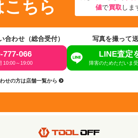
はこちら
値
で
買取
しま
い合わせ（総合受付）
写真を撮って
-777-066
LINE査
10:00～19:00
障害のためただいま
合わせの方は店舗一覧から