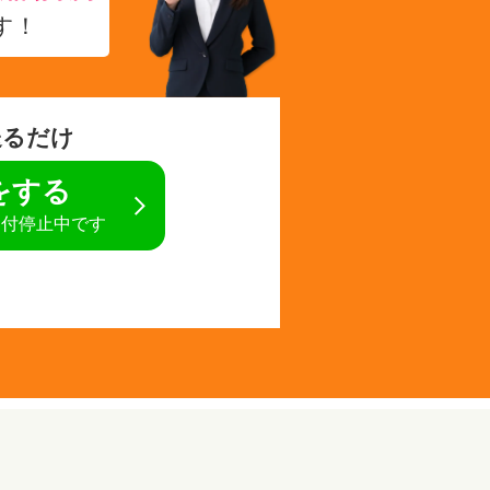
す！
送るだけ
定をする
受付停止中です