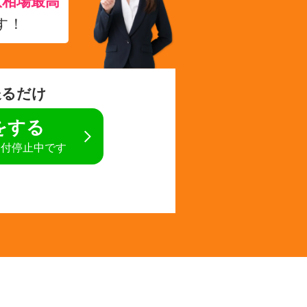
取相場最高
す！
送るだけ
定をする
受付停止中です