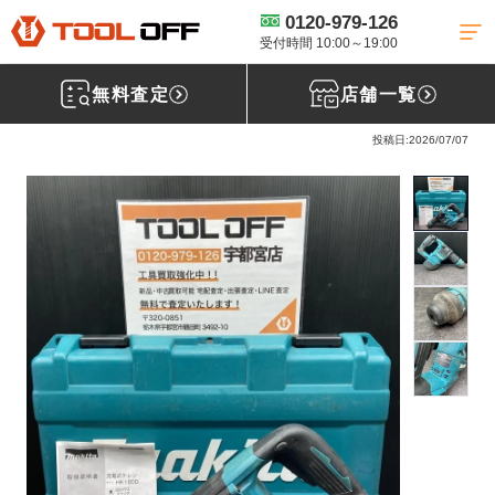
0120-979-126
工具買取TOP
電動工具買取
【買取実績】マキタ/充電式ケレ
ン/HK180D［栃木県宇都宮市］
受付時間 10:00～19:00
無料査定
店舗一覧
マキタ(makita) 充電式ケレン HK180D
投稿日:2026/07/07