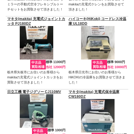
ミラーの手動式空冷フレキシブルトー
makitaの充電式ケレンをお買取させて
チセットをお買取させて頂きました！
頂きました！
マキタ(makita) 充電式ジョイントカ
ハイコーキ(HiKoki) コードレス冷温
ッタ PJ180DZ
庫 UL18DD
標準 11000円
標準 9000円
中古品
中古品
買取相場
買取相場
当社 12000円
当社 10000円
栃木県矢板市にお住いのお客様から
栃木県日光市にお住いのお客様から
makitaの充電式ジョイントカッタをお
HiKOKIの冷温庫をお買取させて頂きま
買取させて頂きました！
した！
日立工機 電子ジグソー CJ110MV
マキタ(makita) 充電式保冷温庫
CW180DZ
標準 1000円
中古品