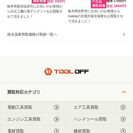
買取相場
標準 17000円
当社 1500円
中古品
買取相場
当社 18000円
栃木県那須塩原市にお住いのお客様か
栃木県佐野市にお住いのお客様から
ら日立工機の電子ジグソーをお買取さ
makitaの充電式保冷温庫をお買取させ
せて頂きました！
て頂きました！
保冷温庫買取価格の実績一覧へ
買取対応カテゴリ
電動工具買取
エア工具買取
エンジン工具買取
ハンドツール買取
電材買取
建材買取