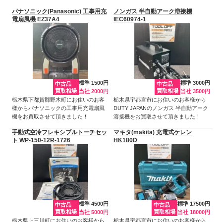
パナソニック(Panasonic) 工事用充
ノンガス 半自動アーク溶接機
電扇風機 EZ37A4
IEC60974-1
標準 1500円
標準 3000円
中古品
中古品
買取相場
買取相場
当社 2000円
当社 3500円
栃木県下都賀郡野木町にお住いのお客
栃木県宇都宮市にお住いのお客様から
様からパナソニックの工事用充電扇風
DUTY JAPANのノンガス 半自動アーク
機をお買取させて頂きました！
溶接機をお買取させて頂きました！
手動式空冷フレキシブルトーチセッ
マキタ(makita) 充電式ケレン
ト WP-150-12R-1726
HK180D
標準 4500円
標準 17500円
中古品
中古品
買取相場
買取相場
当社 5000円
当社 18000円
栃木県上三川町にお住いのお客様から
栃木県宇都宮市にお住いのお客様から