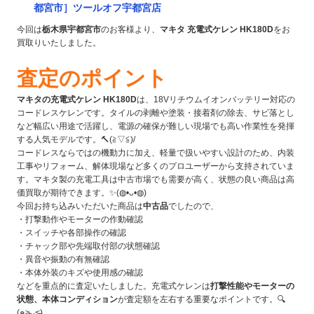
都宮市］ツールオフ宇都宮店
今回は
栃木県宇都宮市
のお客様より、
マキタ 充電式ケレン HK180D
をお
買取りいたしました。
査定のポイント
マキタの充電式ケレン HK180D
は、18Vリチウムイオンバッテリー対応の
コードレスケレンです。タイルの剥離や塗装・接着剤の除去、サビ落とし
など幅広い用途で活躍し、電源の確保が難しい現場でも高い作業性を発揮
する人気モデルです。🔨(≧▽≦)/
コードレスならではの機動力に加え、軽量で扱いやすい設計のため、内装
工事やリフォーム、解体現場など多くのプロユーザーから支持されていま
す。マキタ製の充電工具は中古市場でも需要が高く、状態の良い商品は高
価買取が期待できます。✨(◍•ᴗ•◍)
今回お持ち込みいただいた商品は
中古品
でしたので、
・打撃動作やモーターの作動確認
・スイッチや各部操作の確認
・チャック部や先端取付部の状態確認
・異音や振動の有無確認
・本体外装のキズや使用感の確認
などを重点的に査定いたしました。充電式ケレンは
打撃性能やモーターの
状態、本体コンディション
が査定額を左右する重要なポイントです。🔍
(๑˃̵ᴗ˂̵)