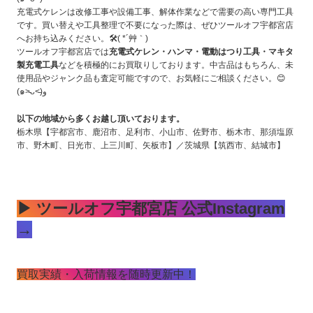
充電式ケレンは改修工事や設備工事、解体作業などで需要の高い専門工具
です。買い替えや工具整理で不要になった際は、ぜひツールオフ宇都宮店
へお持ち込みください。🛠️( *´艸｀)
ツールオフ宇都宮店では
充電式ケレン・ハンマ・電動はつり工具・マキタ
製充電工具
などを積極的にお買取りしております。中古品はもちろん、未
使用品やジャンク品も査定可能ですので、お気軽にご相談ください。😊
(๑˃̵ᴗ˂̵)و
以下の地域から多くお越し頂いております。
栃木県【宇都宮市、鹿沼市、足利市、小山市、佐野市、栃木市、那須塩原
市、野木町、日光市、上三川町、矢板市】／茨城県【筑西市、結城市】
▶ ツールオフ宇都宮店 公式Instagram
→
買取実績・入荷情報を随時更新中！