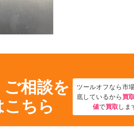
・ご相談を
ツールオフなら市
底しているから
買
はこちら
値
で
買取
しま