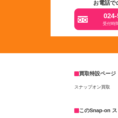
お電話で
024-
受付時間 
買取特設ページ
スナップオン買取
このSnap-o