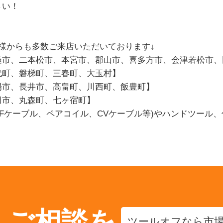
さい！
様からも多数ご来店いただいております↓
達市、二本松市、本宮市、郡山市、喜多方市、会津若松市、
代町、磐梯町、三春町、大玉村】
陽市、長井市、高畠町、川西町、飯豊町】
田市、丸森町、七ヶ宿町】
VFケーブル、ペアコイル、CVケーブル等)やハンドツール
・ご相談を
ツールオフなら市