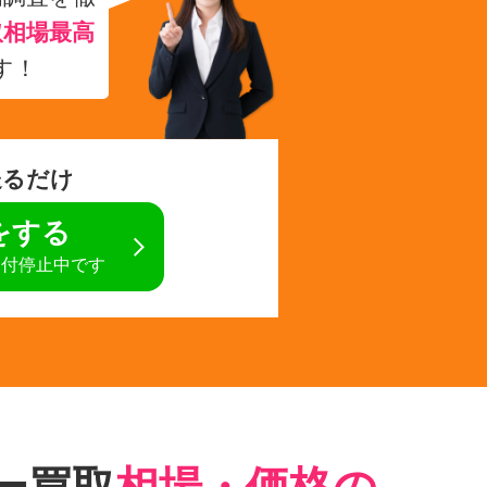
取相場最高
す！
送るだけ
定をする
受付停止中です