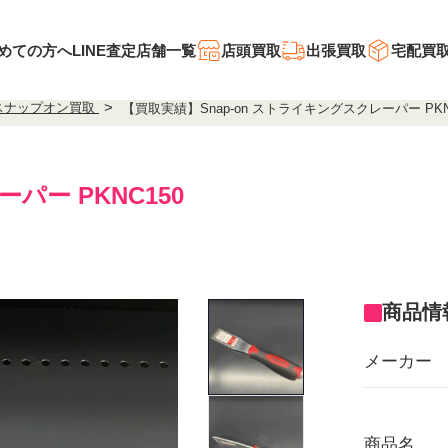
めての方へ
LINE査定
店舗一覧
店頭買取
出張買取
宅配買
スナップオン買取
【買取実績】Snap-on ストライキングスクレーパー PKN
パー PKNC150
商品情
メーカー
商品名