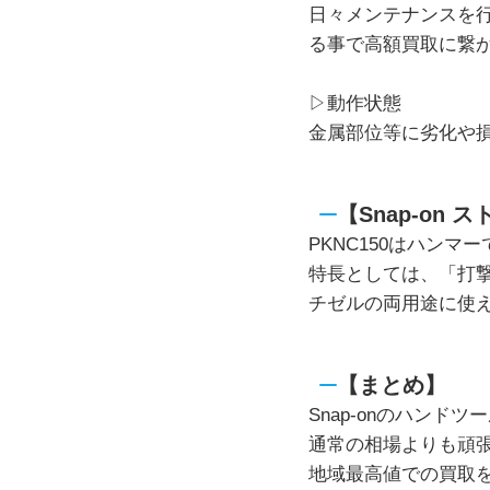
日々メンテナンスを
る事で高額買取に繋
▷動作状態
金属部位等に劣化や
【Snap-on
PKNC150はハン
特長としては、「打
チゼルの両用途に使
【まとめ】
Snap-onのハン
通常の相場よりも頑
地域最高値での買取