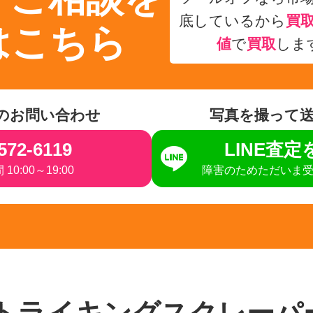
底しているから
買
はこちら
値
で
買取
しま
のお問い合わせ
写真を撮って
572-6119
LINE査
10:00～19:00
障害のためただいま