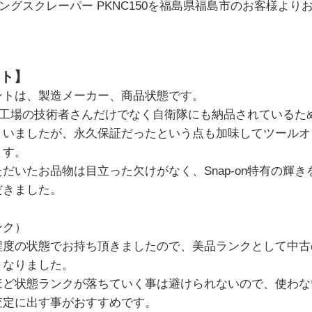
イキングスクレーパー PKNC150を福島県福島市のお客様よ
ト】
ントは、製造メーカー、商品状態です。
自動車工場の技術者さんだけでなく自衛隊にも納品されている
まいましたが、永久保証だったという点も加味してツールオ
ます。
だいたお品物は目立った欠けがなく、Snap-on特有の輝
だきました。
ンク）
程度の状態でお持ち頂きましたので、美品ランクとして中古
となりました。
ほど状態ランクが落ちていく事は避けられないので、使わな
査定に出す事がおすすめです。