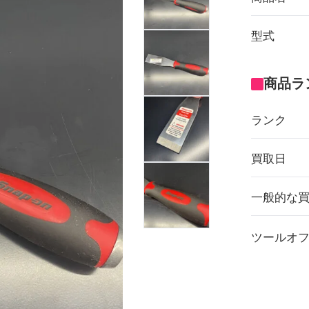
型式
商品ラ
ランク
買取日
一般的な
ツールオ