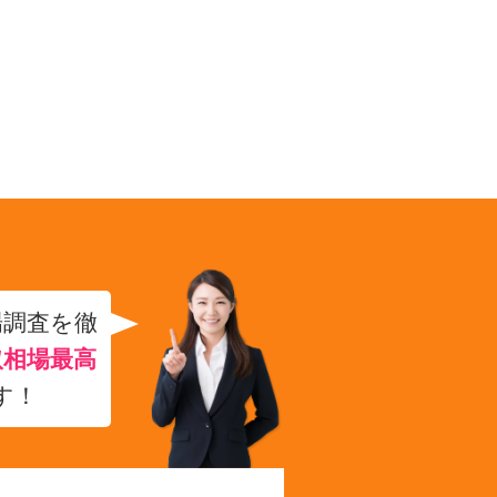
場調査を徹
取相場最高
す！