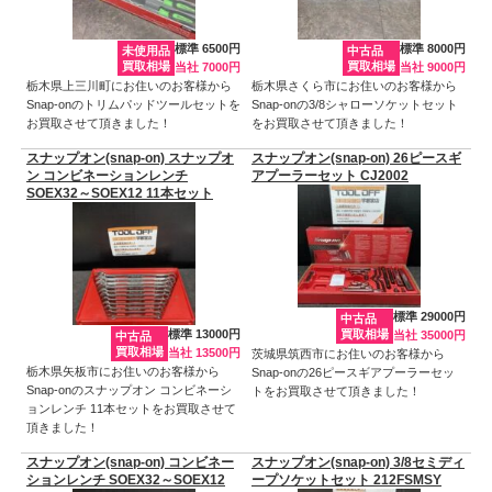
標準 6500円
標準 8000円
未使用品
中古品
買取相場
買取相場
当社 7000円
当社 9000円
栃木県上三川町にお住いのお客様から
栃木県さくら市にお住いのお客様から
Snap-onのトリムパッドツールセットを
Snap-onの3/8シャローソケットセット
お買取させて頂きました！
をお買取させて頂きました！
スナップオン(snap-on) スナップオ
スナップオン(snap-on) 26ピースギ
ン コンビネーションレンチ
アプーラーセット CJ2002
SOEX32～SOEX12 11本セット
標準 29000円
中古品
標準 13000円
買取相場
当社 35000円
中古品
買取相場
当社 13500円
茨城県筑西市にお住いのお客様から
栃木県矢板市にお住いのお客様から
Snap-onの26ピースギアプーラーセッ
Snap-onのスナップオン コンビネーシ
トをお買取させて頂きました！
ョンレンチ 11本セットをお買取させて
頂きました！
スナップオン(snap-on) コンビネー
スナップオン(snap-on) 3/8セミディ
ションレンチ SOEX32～SOEX12
ープソケットセット 212FSMSY