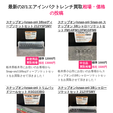
最新の2/1エアインパクトレンチ買取
相場・価格
の投稿
スナップオン(snap-on) 3/8sqディ
スナップオン(snap-on) Snap-on ス
ープソケットセット 212YSFSMY
ナップオン 3/8シャローソケットセ
ット FM14/FM12/FM10/FM8
標準 12000円
未使用品
買取相場
標準 1000円
当社 13000円
中古品
買取相場
当社 1500円
栃木県栃木市にお住いのお客様から
栃木県小山市にお住いのお客様からス
Snap-onの3/8sqディープソケットセッ
ナップオンの3/8シャローソケットセッ
トをお買取させて頂きました！
トをお買取させて頂きました！
スナップオン(snap-on) トリムパッ
スナップオン(snap-on) 3/8シャロー
ドツールセット ASG103BG
ソケットセット 212YFSMY