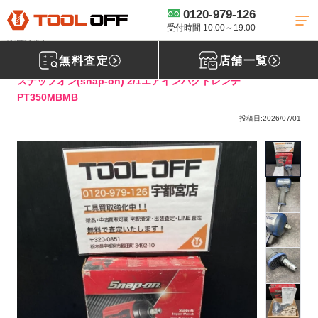
0120-979-126
工具買取TOP
スナップオン買取
スナップオン-その他スナップオン製品
買取
【買取実績】Snap-on 2/1エアインパクトレンチ PT350MBMB［栃木
受付時間 10:00～19:00
県佐野市］
無料査定
店舗一覧
スナップオン(snap-on) 2/1エアインパクトレンチ
PT350MBMB
投稿日:2026/07/01