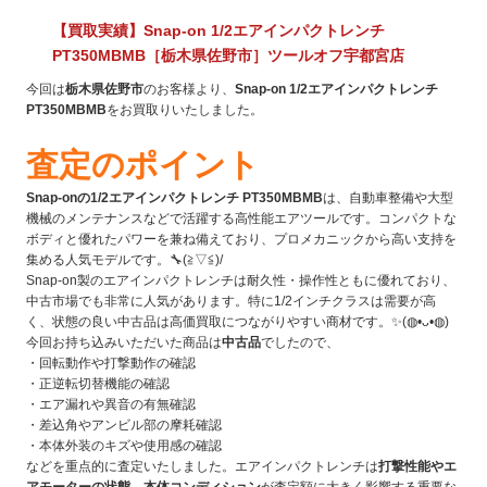
【買取実績】Snap-on 1/2エアインパクトレンチ
PT350MBMB［栃木県佐野市］ツールオフ宇都宮店
今回は
栃木県佐野市
のお客様より、
Snap-on 1/2エアインパクトレンチ
PT350MBMB
をお買取りいたしました。
査定のポイント
Snap-onの1/2エアインパクトレンチ PT350MBMB
は、自動車整備や大型
機械のメンテナンスなどで活躍する高性能エアツールです。コンパクトな
ボディと優れたパワーを兼ね備えており、プロメカニックから高い支持を
集める人気モデルです。🔧(≧▽≦)/
Snap-on製のエアインパクトレンチは耐久性・操作性ともに優れており、
中古市場でも非常に人気があります。特に1/2インチクラスは需要が高
く、状態の良い中古品は高価買取につながりやすい商材です。✨(◍•ᴗ•◍)
今回お持ち込みいただいた商品は
中古品
でしたので、
・回転動作や打撃動作の確認
・正逆転切替機能の確認
・エア漏れや異音の有無確認
・差込角やアンビル部の摩耗確認
・本体外装のキズや使用感の確認
などを重点的に査定いたしました。エアインパクトレンチは
打撃性能やエ
アモーターの状態、本体コンディション
が査定額に大きく影響する重要な