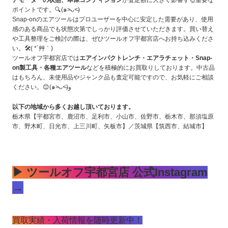
ポイントです。🔍(๑˃̵ᴗ˂̵)
Snap-onのエアツールはプロユーザーを中心に安定した需要があり、使用
感のある商品でも状態次第でしっかり評価させていただきます。買い替え
や工具整理をご検討の際は、ぜひツールオフ宇都宮店へお持ち込みくださ
い。🛠️( *´艸｀)
ツールオフ宇都宮店では
エアインパクトレンチ・エアラチェット・Snap-
on製工具・各種エアツール
などを積極的にお買取りしております。中古品
はもちろん、未使用品やジャンク品も査定可能ですので、お気軽にご相談
ください。😊(๑˃̵ᴗ˂̵)و
以下の地域から多くお越し頂いております。
栃木県【宇都宮市、鹿沼市、足利市、小山市、佐野市、栃木市、那須塩原
市、野木町、日光市、上三川町、矢板市】／茨城県【筑西市、結城市】
▶ ツールオフ宇都宮店 公式Instagram
→
買取実績・入荷情報を随時更新中！