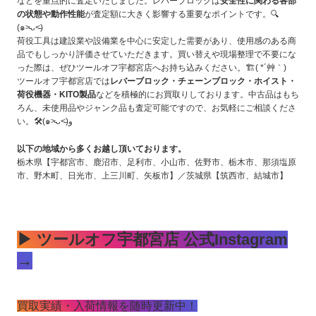
などを重点的に査定いたしました。レバーブロックは
安全性に関わる各部
の状態や動作性能
が査定額に大きく影響する重要なポイントです。🔍
(๑˃̵ᴗ˂̵)
荷役工具は建設業や設備業を中心に安定した需要があり、使用感のある商
品でもしっかり評価させていただきます。買い替えや現場整理で不要にな
った際は、ぜひツールオフ宇都宮店へお持ち込みください。🏗️( *´艸｀)
ツールオフ宇都宮店では
レバーブロック・チェーンブロック・ホイスト・
荷役機器・KITO製品
などを積極的にお買取りしております。中古品はもち
ろん、未使用品やジャンク品も査定可能ですので、お気軽にご相談くださ
い。🛠(๑˃̵ᴗ˂̵)و
以下の地域から多くお越し頂いております。
栃木県【宇都宮市、鹿沼市、足利市、小山市、佐野市、栃木市、那須塩原
市、野木町、日光市、上三川町、矢板市】／茨城県【筑西市、結城市】
▶ ツールオフ宇都宮店 公式Instagram
→
買取実績・入荷情報を随時更新中！