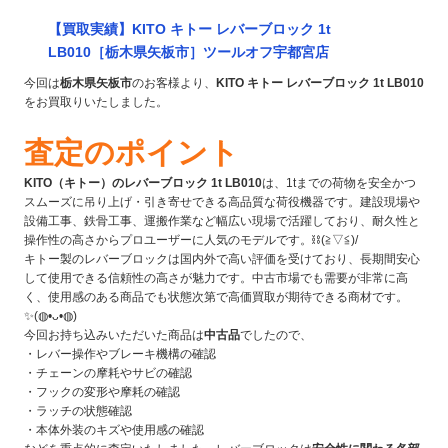
【買取実績】KITO キトー レバーブロック 1t
LB010［栃木県矢板市］ツールオフ宇都宮店
今回は
栃木県矢板市
のお客様より、
KITO キトー レバーブロック 1t LB010
をお買取りいたしました。
査定のポイント
KITO（キトー）のレバーブロック 1t LB010
は、1tまでの荷物を安全かつ
スムーズに吊り上げ・引き寄せできる高品質な荷役機器です。建設現場や
設備工事、鉄骨工事、運搬作業など幅広い現場で活躍しており、耐久性と
操作性の高さからプロユーザーに人気のモデルです。⛓️(≧▽≦)/
キトー製のレバーブロックは国内外で高い評価を受けており、長期間安心
して使用できる信頼性の高さが魅力です。中古市場でも需要が非常に高
く、使用感のある商品でも状態次第で高価買取が期待できる商材です。
✨(◍•ᴗ•◍)
今回お持ち込みいただいた商品は
中古品
でしたので、
・レバー操作やブレーキ機構の確認
・チェーンの摩耗やサビの確認
・フックの変形や摩耗の確認
・ラッチの状態確認
・本体外装のキズや使用感の確認