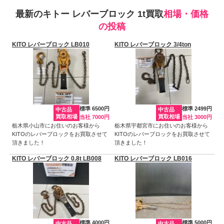
最新のキトー レバーブロック 1t買取
相場・価格
の投稿
KITO レバーブロック LB010
KITO レバーブロック 3/4ton
標準 6500円
標準 2499円
中古品
中古品
買取相場
買取相場
当社 7000円
当社 3000円
栃木県小山市にお住いのお客様から
栃木県宇都宮市にお住いのお客様から
KITOのレバーブロックをお買取させて
KITOのレバーブロックをお買取させて
頂きました！
頂きました！
KITO レバーブロック 0.8t LB008
KITO レバーブロック LB016
標準 4000円
標準 5000円
中古品
中古品