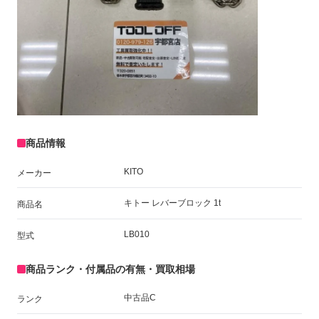
商品情報
KITO
メーカー
キトー レバーブロック 1t
商品名
LB010
型式
商品ランク・付属品の有無・買取相場
中古品C
ランク