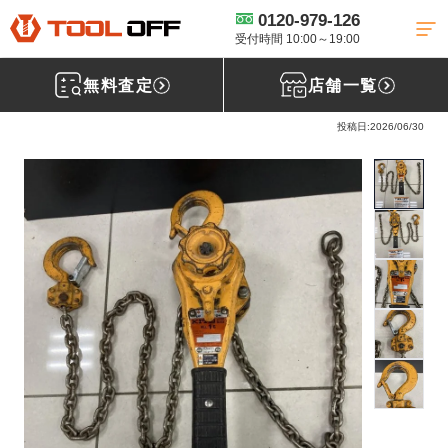
0120-979-126
工具買取TOP
土木建設機械買取
チェーン・レバーブロック買取
【買取実績】KITO レバーブロック 1t LB010［栃木県矢板市］
受付時間 10:00～19:00
無料査定
店舗一覧
KITO キトー レバーブロック 1t LB010
投稿日:2026/06/30