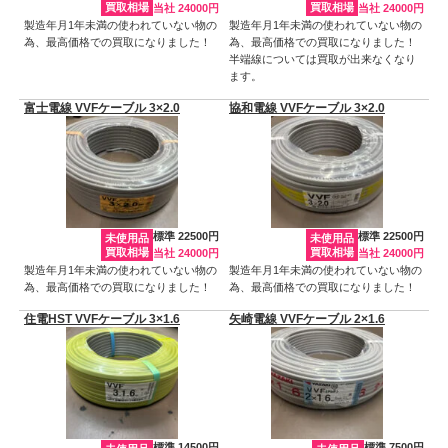
買取相場
買取相場
当社 24000円
当社 24000円
製造年月1年未満の使われていない物の
製造年月1年未満の使われていない物の
為、最高価格での買取になりました！
為、最高価格での買取になりました！
半端線については買取が出来なくなり
ます。
富士電線 VVFケーブル 3×2.0
協和電線 VVFケーブル 3×2.0
標準 22500円
標準 22500円
未使用品
未使用品
買取相場
買取相場
当社 24000円
当社 24000円
製造年月1年未満の使われていない物の
製造年月1年未満の使われていない物の
為、最高価格での買取になりました！
為、最高価格での買取になりました！
住電HST VVFケーブル 3×1.6
矢崎電線 VVFケーブル 2×1.6
標準 14500円
標準 7500円