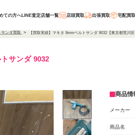
めての方へ
LINE査定
店舗一覧
店頭買取
出張買取
宅配買
トサンダ買取
【買取実績】マキタ 9mmベルトサンダ 9032【東京都荒川
ルトサンダ 9032
商品情
メーカー
商品名