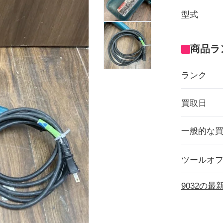
型式
商品ラ
ランク
買取日
一般的な
ツールオ
9032の