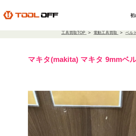
初
工具買取TOP
電動工具買取
ベル
マキタ(makita) マキタ 9mmベ