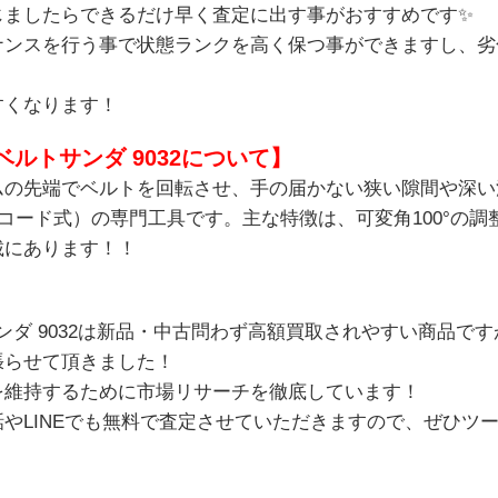
じましたらできるだけ早く査定に出す事がおすすめです✨
ナンスを行う事で状態ランクを高く保つ事ができますし、劣
すくなります！
ベルトサンダ 9032について】
ムの先端でベルトを回転させ、手の届かない狭い隙間や深い
電源コード式）の専門工具です。主な特徴は、可変角100°の
載にあります！！
ダ 9032
は新品・中古問わず高額買取されやすい商品です
張らせて頂きました！
を維持するために市場リサーチを徹底しています！
やLINEでも無料で査定させていただきますので、ぜひ
ツ