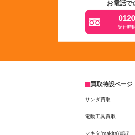
お電話で
0120
受付時間 
買取特設ページ
サンダ買取
電動工具買取
マキタ(makita)買取