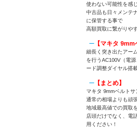
使わない可能性を感
中古品も日々メンテ
に保管する事で
高額買取に繋がりや
【マキタ 9mm
細長く突き出たアー
を行うAC100V（
ード調整ダイヤル搭
【まとめ】
マキタ 9mmベルトサン
通常の相場よりも頑
地域最高値での買取
店頭だけでなく、電話
用ください！