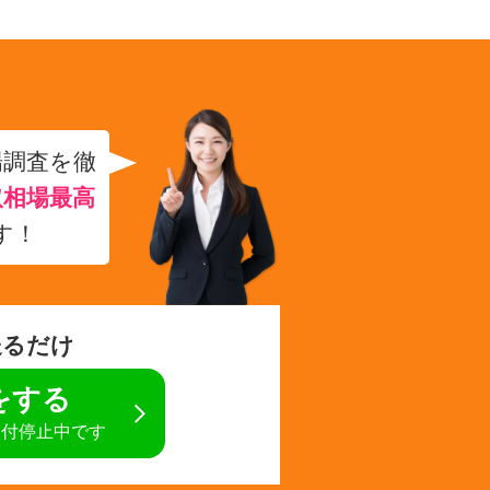
場調査を徹
取相場最高
す！
送るだけ
定をする
受付停止中です