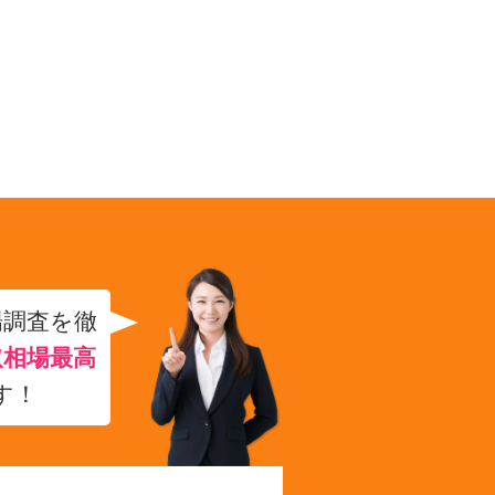
場調査を徹
取相場最高
す！