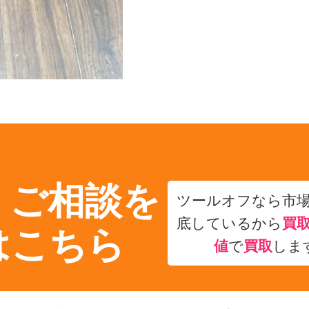
・ご相談を
ツールオフなら市
底しているから
買
はこちら
値
で
買取
しま