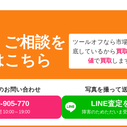
・ご相談を
ツールオフなら市
底しているから
買
はこちら
値
で
買取
しま
のお問い合わせ
写真を撮って
-905-770
LINE査
10:00～19:00
障害のためただいま