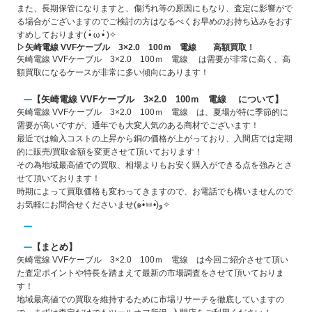
また、長期保管になりますと、傷汚れ等の原因にもなり、査定に影響がで
る場合がございますのでご検討の方はなるべくお早めのお持ち込みをおす
すめしております( •̀ ω •́ )✧
▷矢崎電線 VVFケーブル 3×2.0 100ｍ 電線 高額買取！
矢崎電線 VVFケーブル 3×2.0 100ｍ 電線 は需要が非常に高く、高
額買取になるケースが非常に多い傾向にあります！
【矢崎電線 VVFケーブル 3×2.0 100ｍ 電線 について】
矢崎電線 VVFケーブル 3×2.0 100ｍ 電線 は、夏場が特に季節的に
需要が高いですが、通年でも大変人気のある商材でございます！
最近では輸入コストの上昇から銅の価格が上がっており、入間店では定期
的に販売/買取金額を変更させて頂いております！
その為地域最高値での買取、相場よりもお安く購入ができる点を強みとさ
せて頂いております！
時期によって買取価格も変わってきますので、お電話でも構いませんので
お気軽にお問合せくださいませ(๑•̀ㅂ•́)و✧
【まとめ】
矢崎電線 VVFケーブル 3×2.0 100ｍ 電線 は今回ご紹介させて頂い
た査定ポイントや特長を踏まえて最新の市場調査をさせて頂いておりま
す！
地域最高値での買取を維持するために市場リサーチを徹底していますの