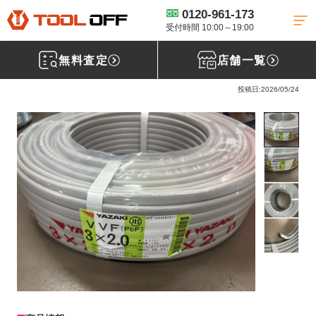
0120-961-173
工具買取TOP
電線買取
VVFケーブル買取
【買取実績】矢崎電線
VVFケーブル 3×2.0 100ｍ 電線 [埼玉県さいたま市］入間店
受付時間 10:00～19:00
無料査定
店舗一覧
矢崎電線 VVFケーブル 3×2.0
投稿日:2026/05/24