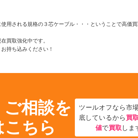
に使用される規格の３芯ケーブル・・・ということで高価買
現在買取強化中です。
・お持ち込みください！
・ご相談を
ツールオフなら市
底しているから
買
はこちら
値
で
買取
しま