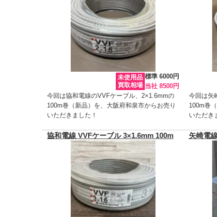
標準 6000円
未使用品
買取相場
当社 8500円
今回は協和電線のVVFケーブル、2×1.6mmの
今回は矢崎
100m巻（新品）を、大阪府和泉市からお売り
100m
いただきました！
いただき
協和電線 VVFケーブル 3×1.6mm 100m
矢崎電線 