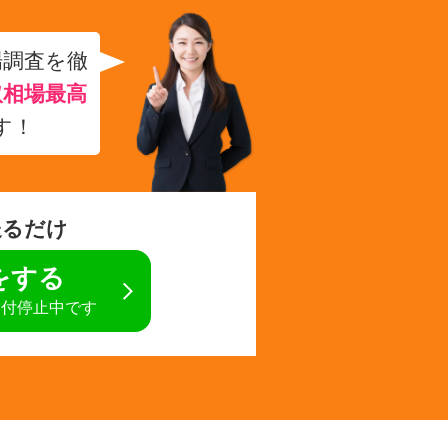
場調査を徹
取相場最高
す！
送るだけ
定をする
受付停止中です