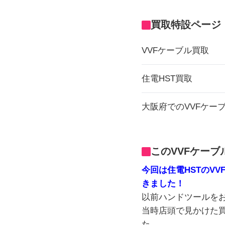
買取特設ページ
VVFケーブル買取
住電HST買取
大阪府でのVVFケー
このVVFケー
今回は住電HSTのVV
きました！
以前ハンドツールを
当時店頭で見かけた買
た。