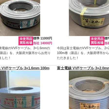
標準 11000円
標準
未使用品
未使用品
買取相場
買取相場
当社 14000円
当社
電線のVVFケーブル、3×1.6mmの
今回は富士電線のVVFケーブル、2×2
巻（新品）を、大阪府大阪市からお売り
100m巻（新品）を、大阪府堺市か
ました！
ただきました！
VVFケーブル 3×1.6mm 100m
富士電線 VVFケーブル 3×2.0mm