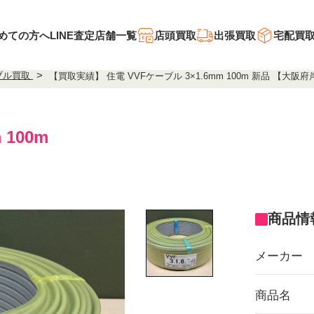
めての方へ
LINE査定
店舗一覧
店頭買取
出張買取
宅配買
ブル買取
【買取実績】 住電 VVFケーブル 3×1.6mm 100m 新品 【大
 100m
商品情
メーカー
商品名