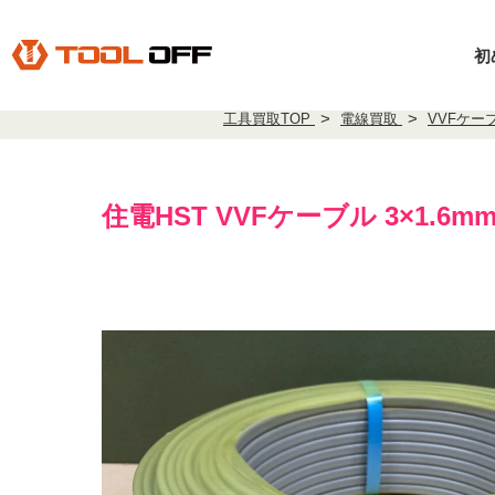
初
工具買取TOP
電線買取
VVFケー
住電HST VVFケーブル 3×1.6mm