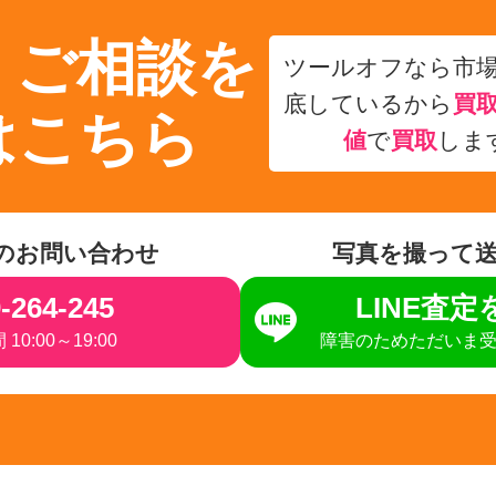
・ご相談を
ツールオフなら市
底しているから
買
はこちら
値
で
買取
しま
のお問い合わせ
写真を撮って
-264-245
LINE査
10:00～19:00
障害のためただいま