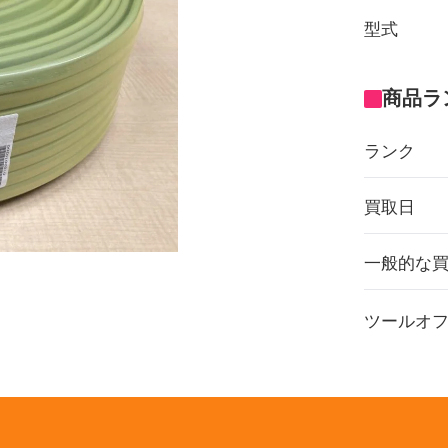
型式
商品ラ
ランク
買取日
一般的な
ツールオ