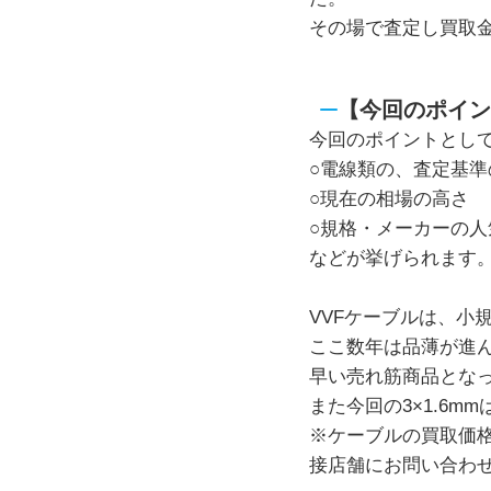
その場で査定し買取金
【今回のポイン
今回のポイントとし
○電線類の、査定基準
○現在の相場の高さ
○規格・メーカーの人
などが挙げられます
VVFケーブルは、小
ここ数年は品薄が進
早い売れ筋商品とな
また今回の3×1.6
※ケーブルの買取価
接店舗にお問い合わ