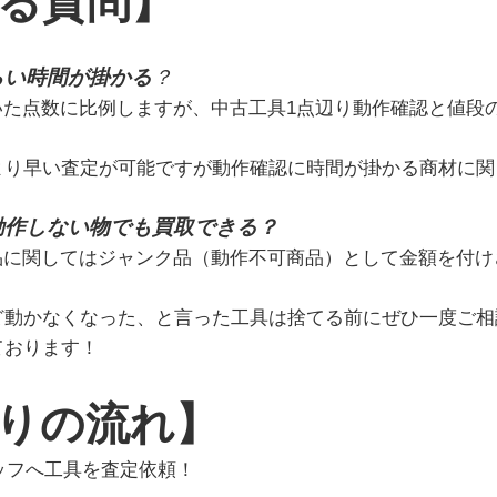
る質問】
らい時間が掛かる
？
いた点数に比例しますが、中古工具1点辺り動作確認と値段
より早い査定が可能ですが動作確認に時間が掛かる商材に関
動作しない物でも買取できる？
品に関してはジャンク品（動作不可商品）として金額を付け
ど動かなくなった、と言った工具は捨てる前にぜひ一度ご相
ております！
りの流れ】
ッフへ工具を査定依頼！