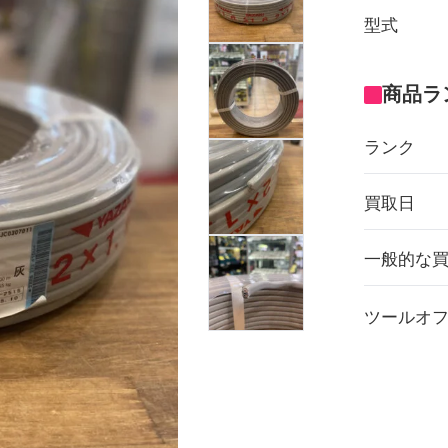
型式
商品ラ
ランク
買取日
一般的な
ツールオ