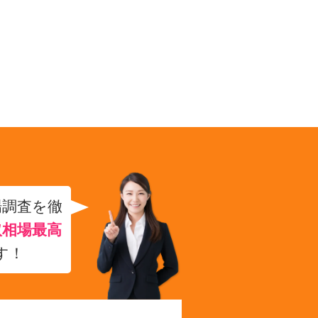
場調査を徹
取相場最高
す！