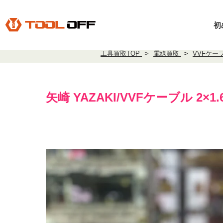
初
工具買取TOP
電線買取
VVFケー
矢崎 YAZAKI/VVFケーブル 2×1.6