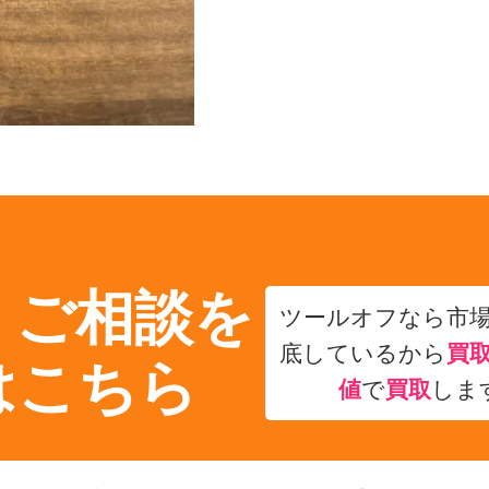
・ご相談を
ツールオフなら市
底しているから
買
はこちら
値
で
買取
しま