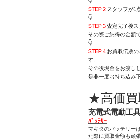
👇
STEP２
スタッフが1
👇
STEP３
査定完了後ス
その際ご納得の金額
👇
STEP４
お買取伝票の
す。
その後現金をお渡し
是非一度お持ち込み
★高価買
充電式電動工
ﾊﾞｯﾃﾘｰ
マキタのバッテリー
た際に買取金額も頑