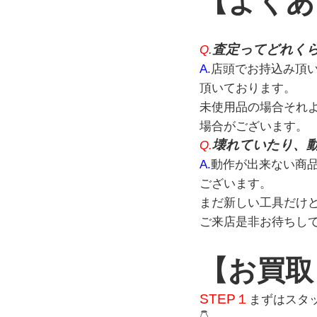
【よくあ
査定ってどれく
Q
.
A
.店頭でお持込み頂
頂いております。
未使用品の場合それ
場合がございます。
壊れていたり、
Q.
A.
動作が出来ない商
ございます。
まだ新しい工具だけ
ご来店是非お待ちし
【お買取
STEP１
まずはスタ