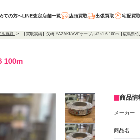
めての方へ
LINE査定
店舗一覧
店頭買取
出張買取
宅配買
ブル買取
【買取実績】矢崎 YAZAKI/VVFケーブル/2×1.6 100m【広
 100m
商品情
メーカー
商品名