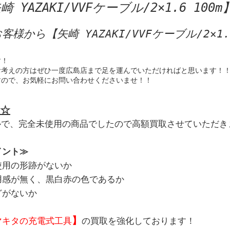
YAZAKI/VVFケーブル/2×1.6 100m
様から【矢崎 YAZAKI/VVFケーブル/2×1
！

考えの方はぜひ一度広島店まで足を運んでいただければと思います！！
すので、お気軽にお問い合わせくださいませ！！
☆
ルで、完全未使用の商品でしたので高額買取させていただき
イント≫
使用の形跡がないか
用感が無く、黒白赤の色であるか
どがないか
】
マキタの充電式工具
の買取を強化しております！