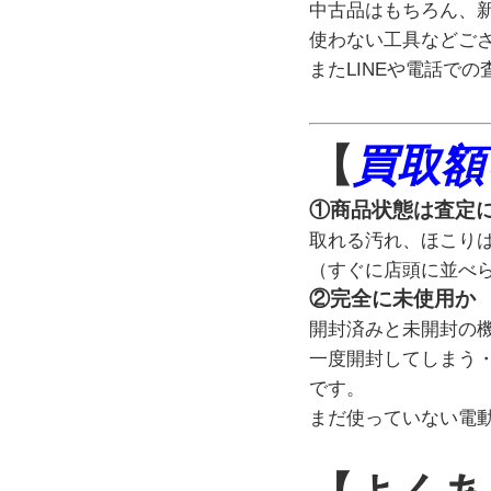
中古品はもちろん、
使わない工具などご
またLINEや電話で
【
買取額
①商品状態は査定
取れる汚れ、ほこり
（すぐに店頭に並べ
②完全に未使用か
開封済みと未開封の
一度開封してしまう
です。
まだ使っていない電