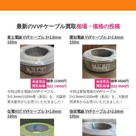
最新のVVFケーブル買取
相場・価格の投稿
富士電線 VVFケーブル 3×1.6mm
愛知電線 VVFケーブル 2×1.6mm
100m
100m
標準 11000円
標準 6500円
未使用品
未使用品
買取相場
買取相場
当社 14000円
当社 8500円
今回は富士電線のVVFケーブル、
今回は愛知電線のVVFケーブル、
3×1.6mmの100m巻（新品）を、大阪府
2×1.6mmの100m巻（新品）を、大阪府
東大阪市からお売りいただきました！
摂津市からお売りいただきました！
住電HST VVFケーブル 3×1.6mm
弥栄電線 VVFケーブル 2×2.0mm
100m
100m