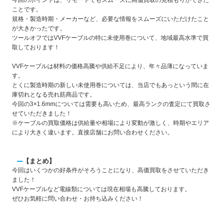
ことです。
規格・製造時期・メーカーなど、必要な情報をスムーズにいただけたこと
が大きかったです。
ツールオフではVVFケーブルの特に未使用巻について、地域最高水準で買
取しております！
VVFケーブルは材料の価格高騰や供給不足により、年々品薄になっていま
す。
とくに製造時期の新しい未使用巻については、当店でもあっという間に在
庫切れとなる売れ筋商品です。
今回の3×1.6mmについては需要も高いため、最高ランクの査定にて買取さ
せていただきました！
※ケーブルの買取価格は供給量や相場により変動が激しく、時期やエリア
により大きく違います。直接店舗にお問い合わせください。
【まとめ】
今回はいくつかの好条件がそろうことになり、高価買取をさせていただき
ました！
VVFケーブルなど電線類については現在相場も高騰しております。
ぜひお気軽に問い合わせ・お持ち込みください！