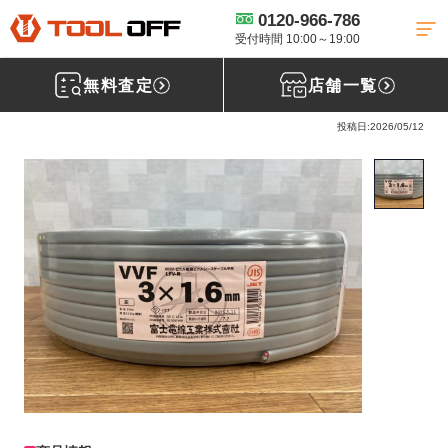
0120-966-786
工具買取TOP
電線買取
VVFケーブル買取
【買取実績】 富士 VVFケ
ーブル 3×1.6mm 100m 新品 【大阪府摂津市】茨木店
受付時間 10:00～19:00
無料査定
店舗一覧
富士電線 VVFケーブル 3×1.6mm 100m
投稿日:2026/05/12