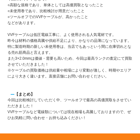
○高額な規格であり、単体としては高価買取となったこと
○未使用巻であり、比較検討が用意だったこと
○ツールオフでのVVFケーブルが、高かったこと
などがあります。
VVFケーブルは低圧電線工事に、よく使用される人気電材です。
昨今は材料の価格高騰や供給不足により、かなりの品薄になっています。
特に製造時期の新しい未使用巻は、当店でもあっという間に在庫切れとな
る売れ筋商品と言えます。
また3×2.0mmは価値・需要も高いため、今回は最高ランクの査定にて買取
させていただきました！
※ケーブルの買取価格は供給量や相場により変動が激しく、時期やエリア
により大きく違います。直接店舗にお問い合わせください。
【まとめ】
今回は比較検討していただく中、ツールオフで最高の高価買取をさせてい
ただきました！
VVFケーブルなど電線類については現在相場も高騰しておりますので、ぜ
ひお気軽に問い合わせ・お持ち込みください！