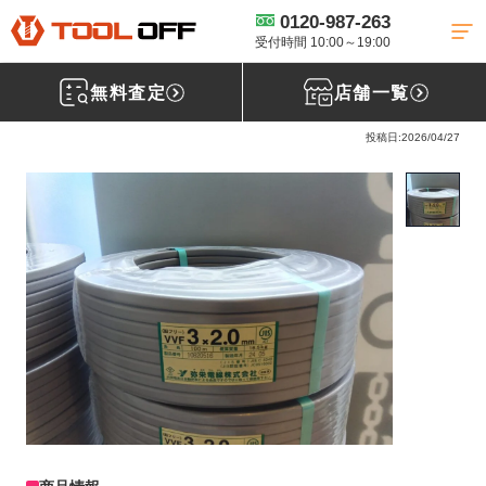
0120-987-263
工具買取TOP
電線買取
VVFケーブル買取
【買取実績】 弥栄 VVFケ
ーブル 3×2.0mm 100m 新品 【大阪府大東市】枚方店
受付時間 10:00～19:00
無料査定
店舗一覧
弥栄電線 VVFケーブル 3×2.0mm 100m
投稿日:2026/04/27