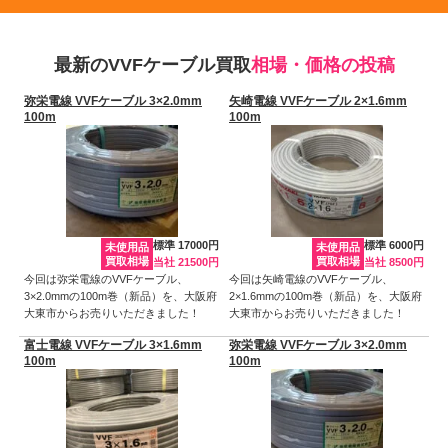
最新のVVFケーブル買取
相場・価格の投稿
弥栄電線 VVFケーブル 3×2.0mm
矢崎電線 VVFケーブル 2×1.6mm
100m
100m
標準 17000円
標準 6000円
未使用品
未使用品
買取相場
買取相場
当社 21500円
当社 8500円
今回は弥栄電線のVVFケーブル、
今回は矢崎電線のVVFケーブル、
3×2.0mmの100m巻（新品）を、大阪府
2×1.6mmの100m巻（新品）を、大阪府
大東市からお売りいただきました！
大東市からお売りいただきました！
富士電線 VVFケーブル 3×1.6mm
弥栄電線 VVFケーブル 3×2.0mm
100m
100m