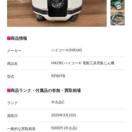
商品情報
ハイコーキ(HiKoki)
メーカー
HiKOKI ハイコーキ 電動工具用集じん機
商品名
RP80YB
型式
商品ランク・付属品の有無・買取相場
中古品C
ランク
2026年3月10日
買取日
5000円 (中古品)
一般的な買取相場