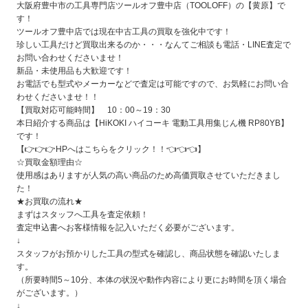
大阪府豊中市の工具専門店ツールオフ豊中店（TOOLOFF）の【黄原
】で
す！
ツールオフ豊中店では現在中古工具の買取を強化中です！
珍しい工具だけど買取出来るのか・・・なんてご相談も電話・LINE査定で
お問い合わせくださいませ！
新品・未使用品も大歓迎です！
お電話でも型式やメーカーなどで査定は可能ですので、お気軽にお問い合
わせくださいませ！！
【買取対応可能時間】 10：00～19：30
本日紹介する商品は【HiKOKI ハイコーキ 電動工具用集じん機 RP80YB
】
です！
【👉👉👉
HPへはこちらをクリック！！
👈👈👈】
☆買取金額理由☆
使用感はありますが人気の高い商品のため高価買取させていただきまし
た！
★お買取の流れ★
まずはスタッフへ工具を査定依頼！
査定申込書へお客様情報を記入いただく必要がございます。
↓
スタッフがお預かりした工具の型式を確認し、商品状態を確認いたしま
す。
（所要時間5～10分、本体の状況や動作内容により更にお時間を頂く場合
がございます。）
↓