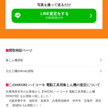
写真を撮って送るだけ
LINE査定をする
24時間受付中
買取特設ページ
集じん機買取
日立工機(HiKoki)買取
このHiKOKI ハイコーキ 電動工具用集じん機の査定について
兵庫県西宮市のお客様から【HiKOKI ハイコーキ 電動工具用集じん機
RP80YB
】をお買取り致しました！
大阪府豊中市 池田市 箕面市 兵庫県尼崎市 伊丹市 宝塚市 西宮
市 地域No.1お買取り！！