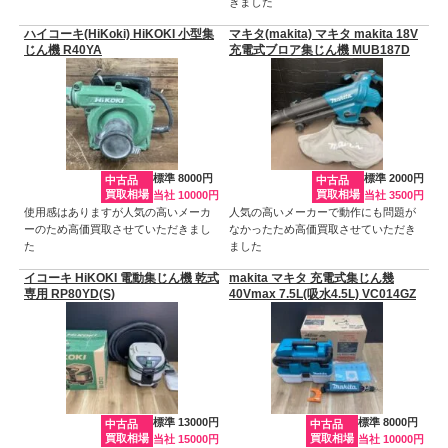
きました
ハイコーキ(HiKoki) HiKOKI 小型集
マキタ(makita) マキタ makita 18V
じん機 R40YA
充電式ブロア集じん機 MUB187D
標準 8000円
標準 2000円
中古品
中古品
買取相場
買取相場
当社 10000円
当社 3500円
使用感はありますが人気の高いメーカ
人気の高いメーカーで動作にも問題が
ーのため高価買取させていただきまし
なかったため高価買取させていただき
た
ました
イコーキ HiKOKI 電動集じん機 乾式
makita マキタ 充電式集じん幾
専用 RP80YD(S)
40Vmax 7.5L(吸水4.5L) VC014GZ
標準 13000円
標準 8000円
中古品
中古品
買取相場
買取相場
当社 15000円
当社 10000円