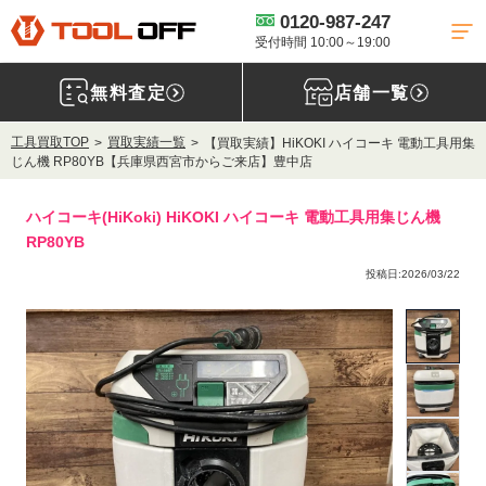
0120-987-247
受付時間 10:00～19:00
無料査定
店舗一覧
工具買取TOP
買取実績一覧
【買取実績】HiKOKI ハイコーキ 電動工具用集
じん機 RP80YB【兵庫県西宮市からご来店】豊中店
ハイコーキ(HiKoki) HiKOKI ハイコーキ 電動工具用集じん機
RP80YB
投稿日:2026/03/22