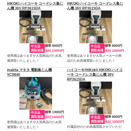
HiKOKI ハイコーキ コードレス集じ
HiKOKI ハイコーキ コードレス集じ
ん機 36V RP3615DA
ん機 36V RP3615DA
標準 8000円
標準 8000円
中古品
中古品
買取相場
買取相場
当社 10000円
当社 10000円
使用感はありますが人気商品のため高
使用感はありますが人気メーカーの商
価買取いたしました！
品のため高価買取いたしました！
makita マキタ 電動集じん機
ハイコーキ(HiKoki) HiKOKI ハイコ
VC0840
ーキ コードレス集じん機 36V
RP3615DA
標準 13000円
中古品
買取相場
標準 8000円
当社 14500円
中古品
買取相場
当社 10000円
使用感はありますが人気商品のため高
付属品付のため高価買取させていただ
価買取いたしました！