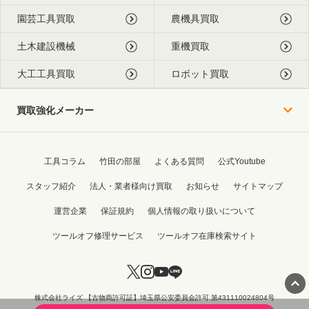
園芸工具買取
農機具買取
土木建設機械
重機買取
大工工具買取
ロボット買取
買取強化メーカー
工具コラム
竹田の部屋
よくある質問
公式Youtube
スタッフ紹介
法人・業者様向け買取
お知らせ
サイトマップ
運営企業
保証規約
個人情報の取り扱いについて
ツールオフ修理サービス
ツールオフ在庫検索サイト
株式会社ライズ 【古物商許可証】埼玉県公安委員会許可 第431110024804号
Copyright © 2015 - 2026 TOOL OFF All Rights Reserved.