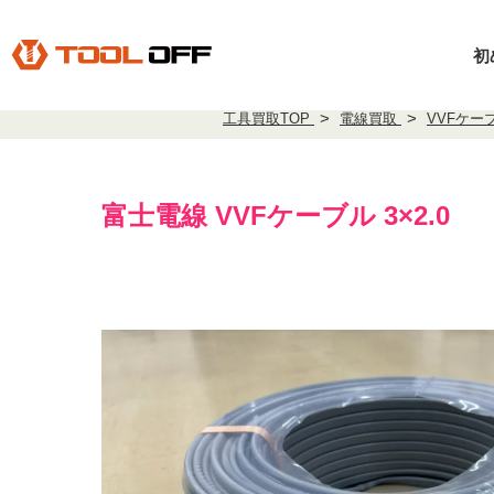
初
工具買取TOP
電線買取
VVFケー
富士電線 VVFケーブル 3×2.0