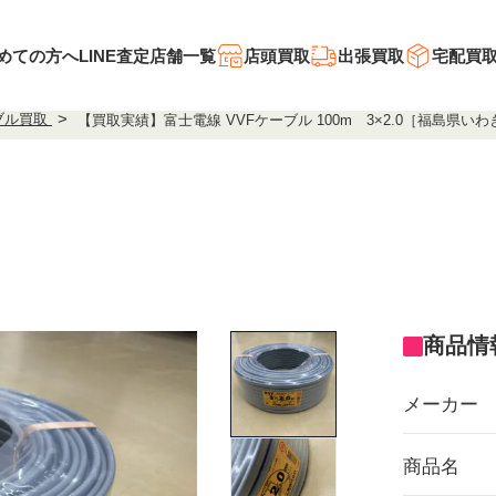
めての方へ
LINE査定
店舗一覧
店頭買取
出張買取
宅配買
ブル買取
【買取実績】富士電線 VVFケーブル 100m 3×2.0［福島県い
商品情
メーカー
商品名