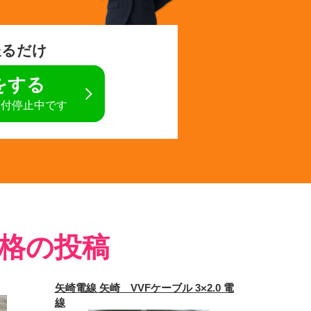
送るだけ
定をする
受付停止中です
格の投稿
矢崎電線 矢崎 VVFケーブル 3×2.0 電
線