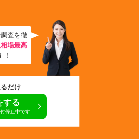
場調査を徹
取相場最高
す！
送るだけ
定をする
受付停止中です