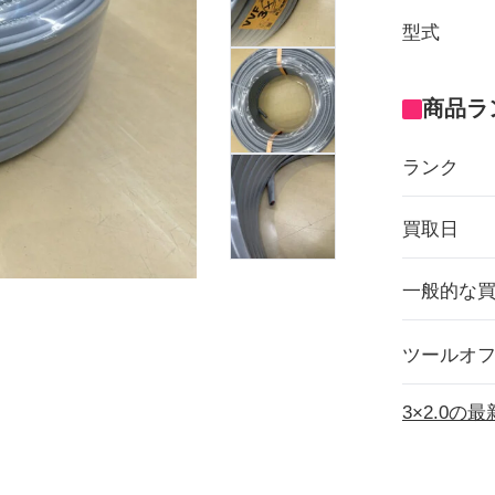
型式
商品ラ
ランク
買取日
一般的な
ツールオ
3×2.0