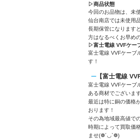
▷商品状態
今回のお品物は、未
仙台南店では未使用
長期保管になります
方はなるべくお早めのお持
▷富士電線 VVFケーブ
富士電線 VVFケーブ
す！
【富士電線 VV
富士電線 VVFケーブ
ある商材でございま
最近は特に銅の価格
おります！
その為地域最高値で
時期によって買取価
ませ(❁´◡`❁)