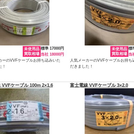
標準 17000円
標準
未使用品
未使用品
買取相場
買取相場
当社 18000円
当社
カーのVVFケーブルお持ち込みいた
人気メーカーのVVFケーブルお持ち
た！
だきました！
VVFケーブル 100m 2×1.6
富士電線 VVFケーブル 3×2.0