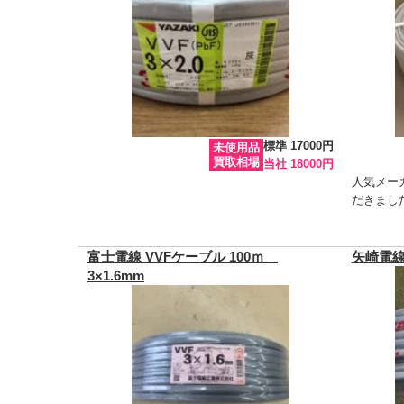
標準 17000円
未使用品
買取相場
当社 18000円
人気メー
だきまし
富士電線 VVFケーブル 100ｍ
矢崎電線 
3×1.6mm