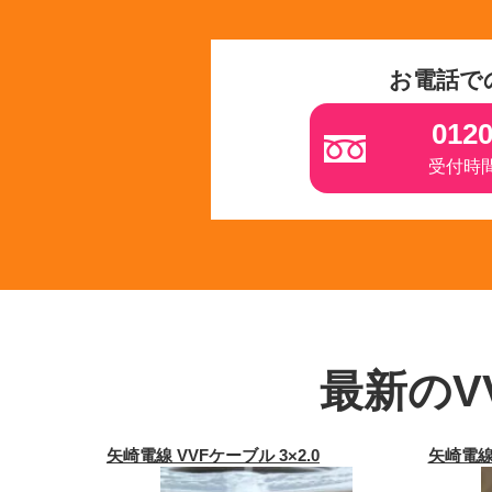
お電話で
0120
受付時間 
最新のV
矢崎電線 VVFケーブル 3×2.0
矢崎電線 