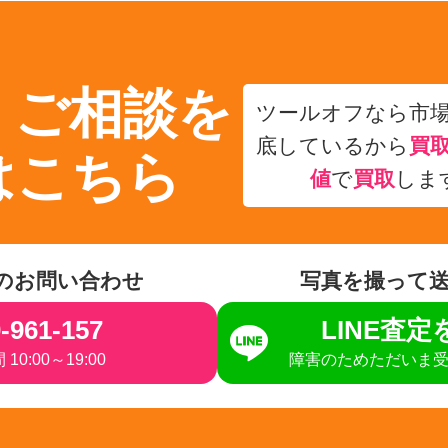
・ご相談を
ツールオフなら市
底しているから
買
はこちら
値
で
買取
しま
のお問い合わせ
写真を撮って
-961-157
LINE査
10:00～19:00
障害のためただいま