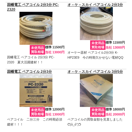
因幡電工 ペアコイル 2分3分 PC-
オ－ケ－スカイ ペアコイル 2分3分
2320
標準 11500円
未使用品
標準 11500円
買取相場
当社 13000円
未使用品
買取相場
当社 13000円
オーケー器材 ペアコイル2分3分 K-
因幡電工 ペアコイル 2分3分 PC-
HP23E9 今の時期欠かせない電材QQ
2320 夏大活躍建材！！
因幡電工 ペアコイル 2分3分
オ－ケ－スカイ ペアコイル 3分5分
標準 12000円
標準 18000円
未使用品
未使用品
買取相場
買取相場
当社 13000円
当社 20000円
ペアコイル 二分三分 この時期必須
ペアコイルの買取金額を見直しました
建材！！！
ᕦ(ò_óˇ)ᕤ