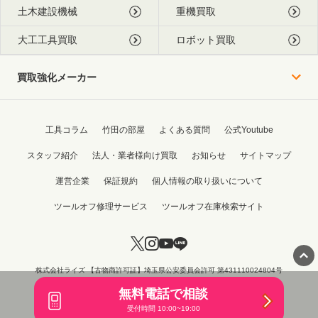
土木建設機械
重機買取
大工工具買取
ロボット買取
買取強化メーカー
工具コラム
竹田の部屋
よくある質問
公式Youtube
スタッフ紹介
法人・業者様向け買取
お知らせ
サイトマップ
運営企業
保証規約
個人情報の取り扱いについて
ツールオフ修理サービス
ツールオフ在庫検索サイト
株式会社ライズ 【古物商許可証】埼玉県公安委員会許可 第431110024804号
Copyright © 2015 - 2026 TOOL OFF All Rights Reserved.
無料電話で相談
受付時間 10:00~19:00