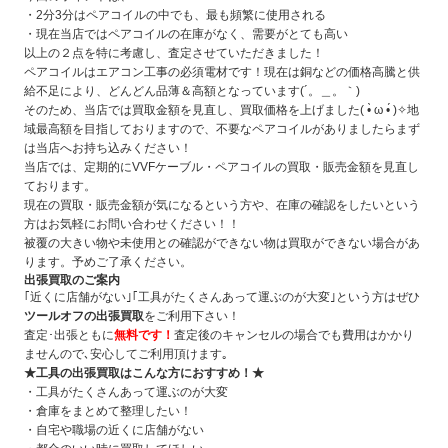
・2分3分はペアコイルの中でも、最も頻繁に使用される
・現在当店ではペアコイルの在庫がなく、需要がとても高い
以上の２点を特に考慮し、査定させていただきました！
ペアコイルはエアコン工事の必須電材です！現在は銅などの価格高騰と供
給不足により、どんどん品薄＆高額となっています(´。＿。｀)
そのため、当店では買取金額を見直し、買取価格を上げました( •̀ ω •́ )✧地
域最高額を目指しておりますので、不要なペアコイルがありましたらまず
は当店へお持ち込みください！
当店では、定期的にVVFケーブル・ペアコイルの買取・販売金額を見直し
ております。
現在の買取・販売金額が気になるという方や、在庫の確認をしたいという
方はお気軽にお問い合わせください！！
被覆の大きい物や未使用との確認ができない物は買取ができない場合があ
ります。予めご了承ください。
出張買取のご案内
｢近くに店舗がない｣｢工具がたくさんあって運ぶのが大変｣という方はぜひ
ツールオフの出張買取
をご利用下さい！
査定･出張ともに
無料です！
査定後のキャンセルの場合でも費用はかかり
ませんので､安心してご利用頂けます｡
★工具の出張買取はこんな方におすすめ！★
・工具がたくさんあって運ぶのが大変
・倉庫をまとめて整理したい！
・自宅や職場の近くに店舗がない