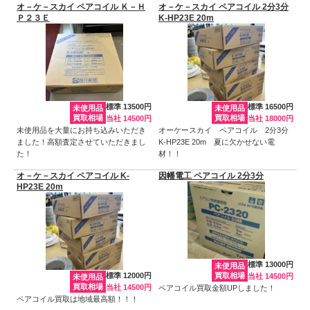
オ－ケ－スカイ ペアコイル Ｋ－Ｈ
オ－ケ－スカイ ペアコイル 2分3分
Ｐ２３Ｅ
K-HP23E 20m
標準 13500円
標準 16500円
未使用品
未使用品
買取相場
買取相場
当社 14500円
当社 18000円
未使用品を大量にお持ち込みいただき
オーケースカイ ペアコイル 2分3分
ました！高額査定させていただきまし
K-HP23E 20m 夏に欠かせない電
た！
材！！
オ－ケ－スカイ ペアコイル K-
因幡電工 ペアコイル 2分3分
HP23E 20m
標準 13000円
未使用品
標準 12000円
買取相場
当社 14500円
未使用品
買取相場
当社 14500円
ペアコイル買取金額UPしました！
ペアコイル買取は地域最高額！！！