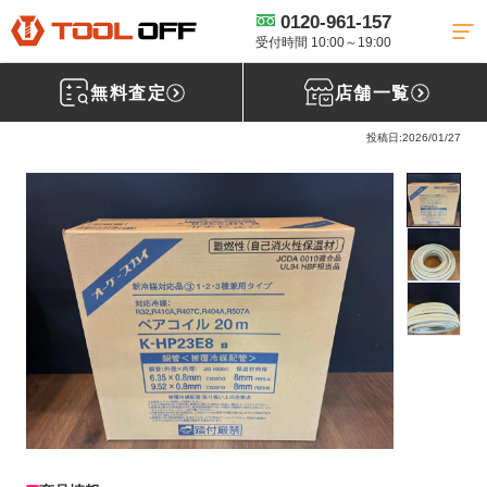
0120-961-157
工具買取TOP
建材買取
ペアコイル買取
【買取実績】オーケースカ
イ ペアコイル 2分3分 20m［宮城県角田市］仙台南店
受付時間 10:00～19:00
無料査定
店舗一覧
オ－ケ－スカイ ペアコイル 2分3分
投稿日:2026/01/27