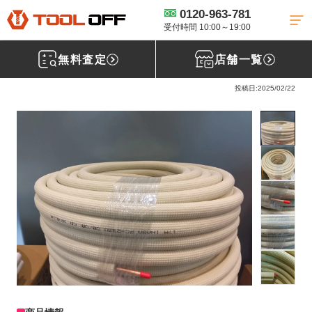
0120-963-781
工具買取TOP
建材買取
ペアコイル買取
【買取実績】因幡電工 ペア
コイル 2分3分 20m [北海道札幌市]札幌白石店
受付時間 10:00～19:00
無料査定
店舗一覧
因幡電工 ペアコイル 2分3分
投稿日:2025/02/22