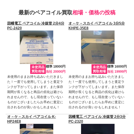
最新のペアコイル買取
相場・価格の投稿
因幡電工 ペアコイル 冷媒管 2分4分
オ－ケ－スカイ ペアコイル 3分5分
PC-2420
KHPE-35E8
標準 18000円
標準 16000円
未使用品
未使用品
買取相場
買取相場
当社 20000円
当社 19999円
未使用のままお持ち込みいただきまし
未使用のままお持ち込みいただきまし
た！一度でも使用してしまうと査定ラ
た！一度でも使用してしまうと査定ラ
ンクが下がってしまいます。また保存
ンクが下がってしまいます。また保存
期間が長くなると商品の劣化は避けら
期間が長くなると商品の劣化は避けら
れませんので、もし現在使っていない
れませんので、もし現在使っていない
ものがございましたらお早めに査定に
ものがございましたらお早めに査定に
出されるのが良いかもしれません！
出されるのが良いかもしれません！
オ－ケ－スカイ ペアコイル K-
因幡電工 ペアコイル 冷媒管 2分3分
HP24E8
PC-2320