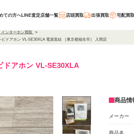
めての方へ
LINE査定
店舗一覧
店頭買取
出張買取
宅配買
・インターホン買取
レビドアホン VL-SE30XLA 電源直結 ［東京都福生市］ 入間店
ビドアホン VL-SE30XLA
商品情
メーカー
商品名