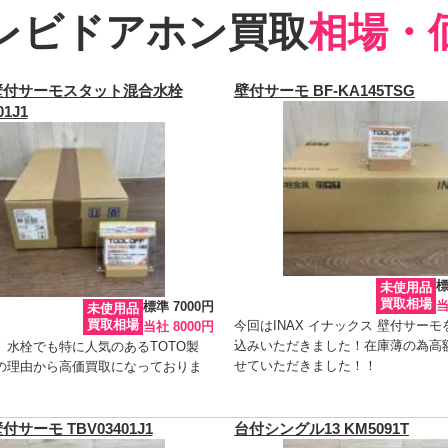
レビドアホン買取
相場・
 壁付サーモスタット混合水栓
壁付サーモ BF-KA145TSG
01J1
標
未使用品
買取相場
当
標準 7000円
未使用品
買取相場
今回はINAX イナックス 壁付サー
当社 8000円
込みいただきました！在庫薄の為高
、水栓でも特に人気のあるTOTO製
せていただきました！！
の理由から高価買取になっておりま
壁付サーモ TBV03401J1
台付シングル13 KM5091T