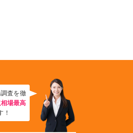
場調査を徹
取相場最高
す！