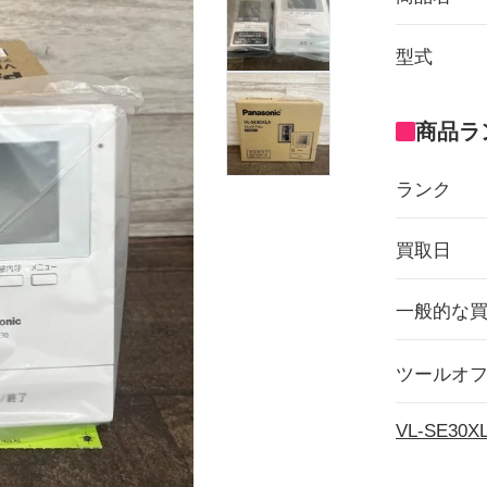
型式
商品ラ
ランク
買取日
一般的な
ツールオ
VL-SE3