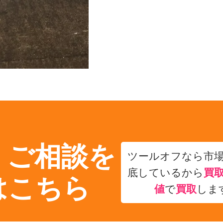
・ご相談を
ツールオフなら市
底しているから
買
はこちら
値
で
買取
しま