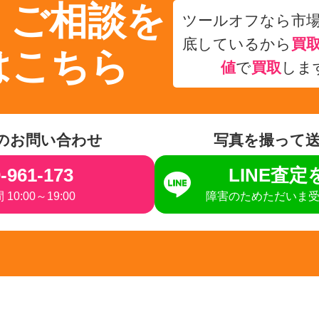
・ご相談を
ツールオフなら市
底しているから
買
はこちら
値
で
買取
しま
のお問い合わせ
写真を撮って
-961-173
LINE査
10:00～19:00
障害のためただいま