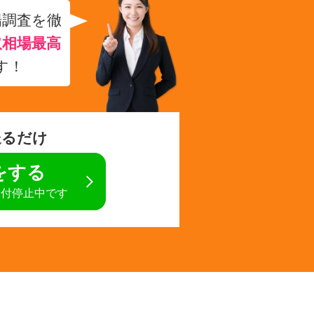
場調査を徹
取相場最高
す！
送るだけ
定をする
受付停止中です