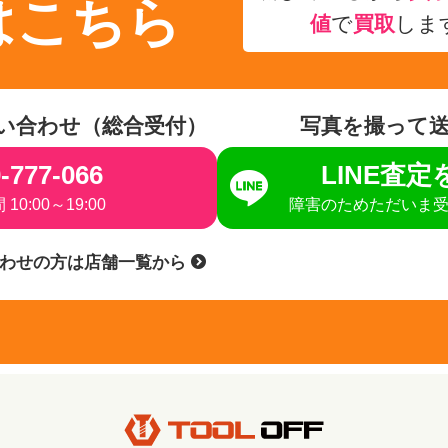
はこちら
値
で
買取
しま
い合わせ（総合受付）
写真を撮って
-777-066
LINE査
10:00～19:00
障害のためただいま
合わせの方は店舗一覧から