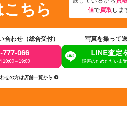
底しているから
買
はこちら
値
で
買取
しま
い合わせ（総合受付）
写真を撮って
-777-066
LINE査
10:00～19:00
障害のためただいま
合わせの方は店舗一覧から