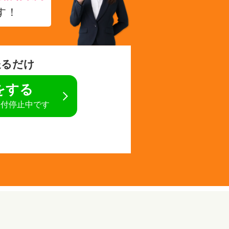
す！
送るだけ
定をする
受付停止中です