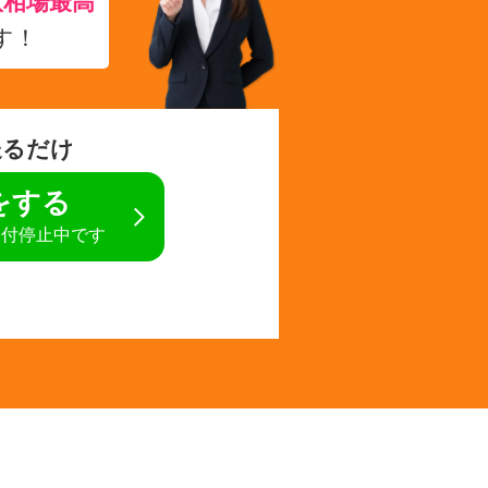
取相場最高
す！
送るだけ
定をする
受付停止中です